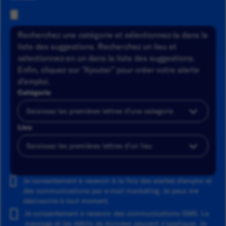
Recherchez une catégorie et sélectionnez-la dans la
liste des suggestions. Recherchez un lieu et
sélectionnez-en un dans la liste des suggestions.
Enfin, cliquez sur "Ajouter" pour créer votre alerte
d'emploi.
Catégorie
Lieu
Ajouter
Je consentement à recevoir à la fois des alertes d'emploi et
des communications par e-mail marketing. Je peux me
désinscrire à tout moment.
Je consentement à recevoir des communications SMS. Le
message et les débits de données peuvent s'appliquer. Je