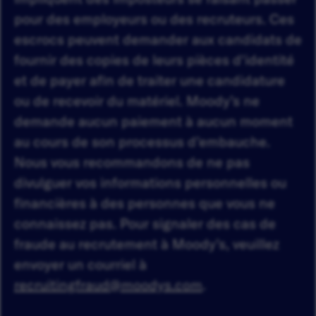
pour des employeurs ou des recruteurs. Ces
escrocs peuvent demander aux candidats de
fournir des copies de leurs pièces d'identité
et de payer afin de traiter une candidature
ou de recevoir du matériel. Moody’s ne
demande aucun paiement à aucun moment
au cours de son processus d’embauche.
Nous vous recommandons de ne pas
divulguer vos informations personnelles ou
financières à des personnes que vous ne
connaissez pas. Pour signaler des cas de
fraude au recrutement à Moody’s, veuillez
envoyer un courriel à
recruitingfraud@moodys.com
.