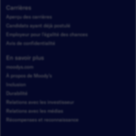
Carrières
Aperçu des carrières
Candidats ayant déjà postulé
Employeur pour l'égalité des chances
Avis de confidentialité
En savoir plus
moodys.com
À propos de Moody’s
Inclusion
Durabilité
Relations avec les investisseur
Relations avec les médias
Récompenses et reconnaissance