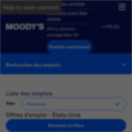
Aperçu des carrières
Skip to main content
Candidats ayant deja
postule
FR-CA
Offres d'emploi
sauvegardées
(
0
)
Postuler maintenant
Rechercher des emplois
Liste des emplois
Trier
Offres d'emploi - États-Unis
Résultats du filtre