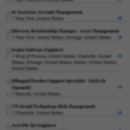
Sr Associate Account Management
New York, United States
Director, Relationship Manager - Asset Management
New York, United States; Chicago, United States
Senior Software Engineer
King of Prussia, United States; Charlotte, United
States; Chicago, United States; Dallas, United States;
United States
Bilingual Product Support Specialist - FinTech
(Spanish)
Remote, United States
VP-AI and Technology Risk Management
Charlotte, United States
Asst Dir-QA Engineer