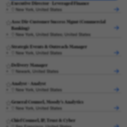
Executive Director - Leveraged Finance
New York, United States
Assc Dir-Customer Success Mgmt (Commercial
Banking)
New York, United States; United States
Strategic Events & Outreach-Manager
New York, United States
Delivery Manager
Newark, United States
Analyst > Analyst
New York, United States
General Counsel, Moody's Analytics
New York, United States
Chief Counsel, IP, Trust & Cyber
San Francisco, United States