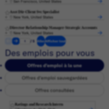
San Francisco, United States
Asst Dir-Client Svc Specialist
New York, United States
Director-Relationship Manager-Strategic Accounts
New York, United States
/ 5
Aller
Afficher tout
Des emplois pour vous
Offres d'emploi à la une
Offres d'emploi sauvegardées
Offres consultées
Ratings and Research Intern