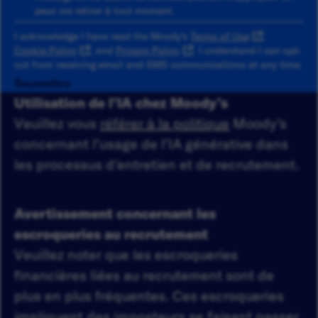
peux me retirer à tout moment.
I acknowledge I have read the Moody's
Terms of Use
,
Cookie Policy
, and
Privacy Policy
. I understand I can opt-
out from receiving email and SMS communications at any time.
Soumettre
Utilisation de l’IA chez Moody’s
Veuillez vous
référer à la politique
Moody’s
concernant l’usage de l’IA générative dans
les processus d’entretien et de recrutement.
Avertissement concernant les
escroqueries au recrutement
Veuillez noter que les escroqueries
financières liées au recrutement sont de
plus en plus fréquentes. Ces escroqueries
impliquent des imposteurs se faisant passer