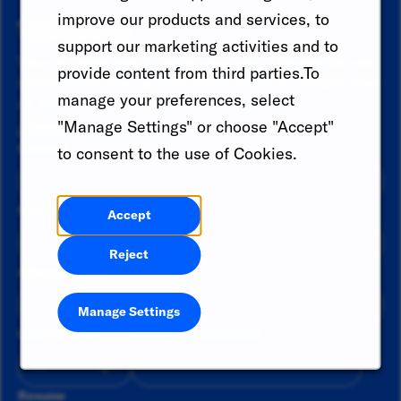
talents
improve our products and services, to
support our marketing activities and to
Vous ne voyez pas de poste pour vous ? Soumettez vos
provide content from third parties.To
informations pour qu'elles soient prises en compte pour
manage your preferences, select
un rôle futur dès qu'elles seront disponibles.
Already a member?
"Manage Settings" or choose "Accept"
Prénom
*
to consent to the use of Cookies.
Nom de famille
*
Accept
Reject
Adresse email
*
Manage Settings
Code du pays
Numéro de téléphone
Resume