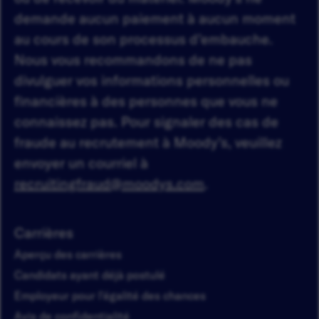
demande aucun paiement à aucun moment
au cours de son processus d’embauche.
Nous vous recommandons de ne pas
divulguer vos informations personnelles ou
financières à des personnes que vous ne
connaissez pas. Pour signaler des cas de
fraude au recrutement à Moody’s, veuillez
envoyer un courriel à
recruitingfraud@moodys.com
.
Carrières
Aperçu des carrières
Candidats ayant déjà postulé
Employeur pour l'égalité des chances
Avis de confidentialité