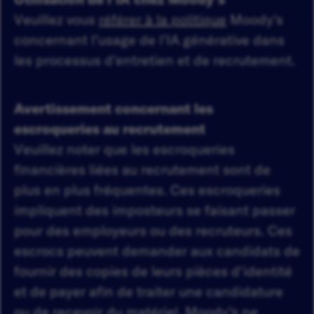
Veuillez vous
référer à la politique
Moody’s
concernant l’usage de l’IA générative dans
les processus d’entretien et de recrutement.
Avertissement concernant les
escroqueries au recrutement
Veuillez noter que les escroqueries
financières liées au recrutement sont de
plus en plus fréquentes. Ces escroqueries
impliquent des imposteurs se faisant passer
pour des employeurs ou des recruteurs. Ces
escrocs peuvent demander aux candidats de
fournir des copies de leurs pièces d'identité
et de payer afin de traiter une candidature
ou de recevoir du matériel. Moody’s ne