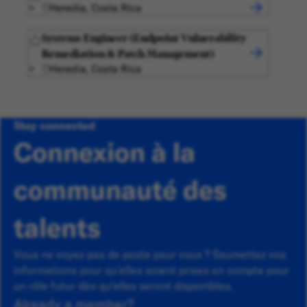
Heredia, Costa Rica
Systems Engineer (Endpoint Vulnerability
Remediation & Patch Management)
Heredia, Costa Rica
Stay connected
Connexion à la
communauté des
talents
Vous ne voyez pas de poste pour vous ? Soumettez vos
informations pour qu'elles soient prises en compte pour
un rôle futur dès qu'elles seront disponibles.
Already a member?