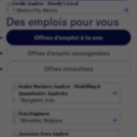
Credit Analyst - Moody's Local
Mexico City, Mexico
Des emplois pour vous
Offres d'emploi à la une
Offres d'emploi sauvegardées
Offres consultées
Senior Business Analyst - Modelling &
Quantitative Analytics
Bangalore, Inde
Data Engineer
Bruxelles, Belgique
Associate Data Analyst