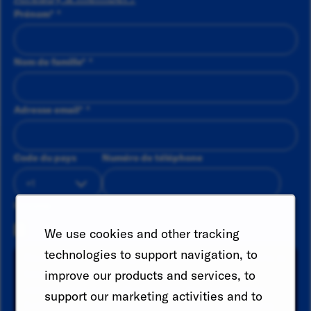
Prénom
*
Nom de famille
*
Adresse email
*
Code du pays
Numéro de téléphone
Resume
We use cookies and other tracking
technologies to support navigation, to
Recherchez une catégorie et sélectionnez-la dans la
liste des suggestions. Recherchez un lieu et
improve our products and services, to
sélectionnez-en un dans la liste des suggestions.
support our marketing activities and to
Enfin, cliquez sur "Ajouter" pour créer votre alerte