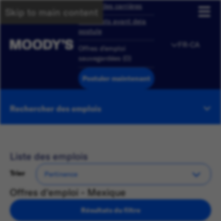
Aperçu des carrières
Skip to main content
Candidats ayant deja
postule
FR-CA
Offres d'emploi
sauvegardées
(
0
)
Postuler maintenant
Rechercher des emplois
Liste des emplois
Trier
Offres d'emploi - Mexique
Résultats du filtre