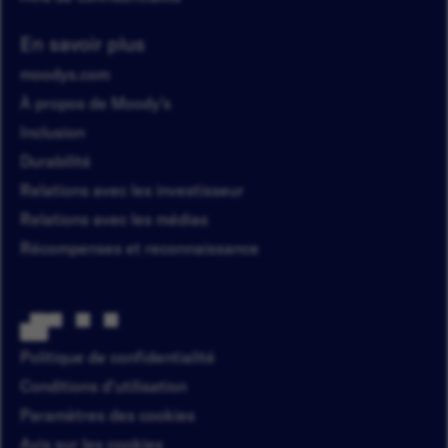
En savoir plus
moodys.com
À propos de Moody’s
Inclusion
Durabilité
Relations avec les investisseur
Relations avec les médias
Récompenses et reconnaissance
Politique de confidentialité
Conditions d'utilisation
Paramètres des cookies
Avis sur les cookies