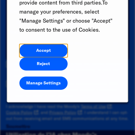
provide content from third parties.To
d'emploi.
manage your preferences, select
Catégorie
"Manage Settings" or choose "Accept"
to consent to the use of Cookies.
Lieu
Accept
Ajouter
Reject
Je consentement à recevoir à la fois des alertes d'emploi et
des communications par e-mail marketing. Je peux me
désinscrire à tout moment.
Manage Settings
Je consentement à recevoir des communications SMS. Le
message et les débits de données peuvent s'appliquer. Je
peux me retirer à tout moment.
I acknowledge I have read the Moody's
Terms of Use
,
Cookie Policy
, and
Privacy Policy
. I understand I can opt-
out from receiving email and SMS communications at any time.
Soumettre
Utilisation de l’IA chez Moody’s