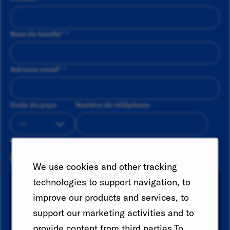
Nom de famille
*
Adresse email
*
Code du pays
Numéro de téléphone
Resume
We use cookies and other tracking
Recherchez une catégorie et sélectionnez-la dans la
technologies to support navigation, to
liste des suggestions. Recherchez un lieu et
improve our products and services, to
sélectionnez-en un dans la liste des suggestions.
support our marketing activities and to
Enfin, cliquez sur "Ajouter" pour créer votre alerte
d'emploi.
provide content from third parties.To