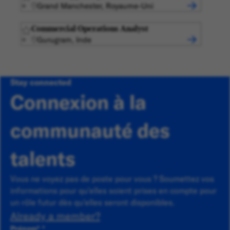
Grand Manchester, Royaume-Uni
Commercial Operations Analyst
Gurugram, Inde
Stay connected
Connexion à la
communauté des
talents
Vous ne voyez pas de poste pour vous ? Soumettez vos
informations pour qu'elles soient prises en compte pour
un rôle futur dès qu'elles seront disponibles.
Already a member?
Prénom
*