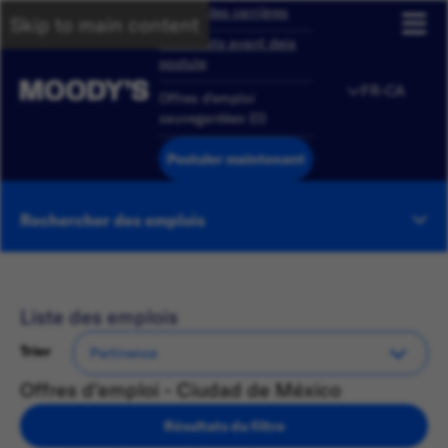
Aperçu des carrières
Skip to main content
Candidats ayant deja
postule
FR-CA
Offres d'emploi
sauvegardées
(
0
)
Postuler maintenant
Rechercher des emplois
Liste des emplois
Trier
Offres d'emploi - Ciudad de México
Résultats du filtre