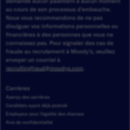
demande aucun paiement à aucun moment
au cours de son processus d’embauche.
Nous vous recommandons de ne pas
divulguer vos informations personnelles ou
financières à des personnes que vous ne
connaissez pas. Pour signaler des cas de
fraude au recrutement à Moody’s, veuillez
envoyer un courriel à
recruitingfraud@moodys.com
.
Carrières
Aperçu des carrières
Candidats ayant déjà postulé
Employeur pour l'égalité des chances
Avis de confidentialité