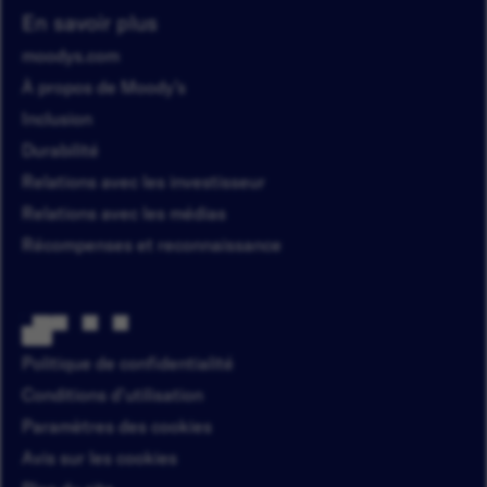
En savoir plus
moodys.com
À propos de Moody’s
Inclusion
Durabilité
Relations avec les investisseur
Relations avec les médias
Récompenses et reconnaissance
Politique de confidentialité
Conditions d'utilisation
Paramètres des cookies
Avis sur les cookies