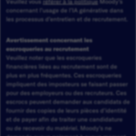
Veuillez vous
référer à la politique
Moody’s
concernant l’usage de l’IA générative dans
les processus d’entretien et de recrutement.
Avertissement concernant les
escroqueries au recrutement
Veuillez noter que les escroqueries
financières liées au recrutement sont de
plus en plus fréquentes. Ces escroqueries
impliquent des imposteurs se faisant passer
pour des employeurs ou des recruteurs. Ces
escrocs peuvent demander aux candidats de
fournir des copies de leurs pièces d'identité
et de payer afin de traiter une candidature
ou de recevoir du matériel. Moody’s ne