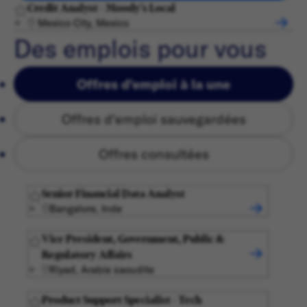
Credit Analyst - Moody's Local
Mexico City, Mexico
Des emplois pour vous
Offres d'emploi à la une
Offres d'emploi sauvegardées
Offres consultées
Senior Financial Data Analyst
Bangalore, Inde
Vice President, Government, Public &
Regulatory Affairs
Riyad, Arabie saoudite
Product Support Specialist - Tech