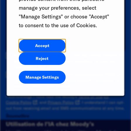
Catégorie
manage your preferences, select
"Manage Settings" or choose "Accept"
Lieu
to consent to the use of Cookies.
Ajouter
Accept
Je consentement à recevoir à la fois des alertes d'emploi et
Reject
des communications par e-mail marketing. Je peux me
désinscrire à tout moment.
Je consentement à recevoir des communications SMS. Le
Manage Settings
message et les débits de données peuvent s'appliquer. Je
peux me retirer à tout moment.
I acknowledge I have read the Moody's
Terms of Use
,
Cookie Policy
, and
Privacy Policy
. I understand I can opt-
out from receiving email and SMS communications at any time.
Soumettre
Utilisation de l’IA chez Moody’s