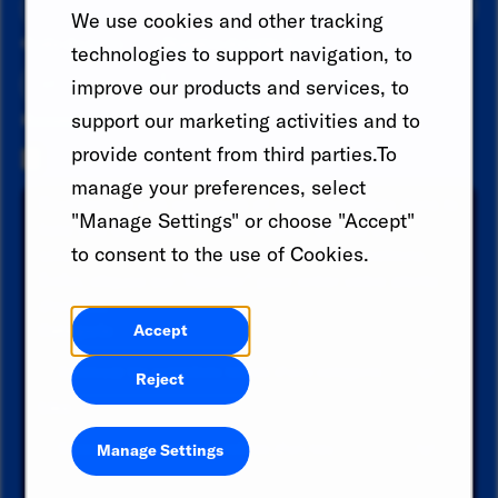
We use cookies and other tracking
Code du pays
Numéro de téléphone
technologies to support navigation, to
improve our products and services, to
support our marketing activities and to
Resume
provide content from third parties.To
manage your preferences, select
Recherchez une catégorie et sélectionnez-la dans la
"Manage Settings" or choose "Accept"
liste des suggestions. Recherchez un lieu et
to consent to the use of Cookies.
sélectionnez-en un dans la liste des suggestions.
Enfin, cliquez sur "Ajouter" pour créer votre alerte
d'emploi.
Catégorie
Accept
Reject
Lieu
Manage Settings
Ajouter