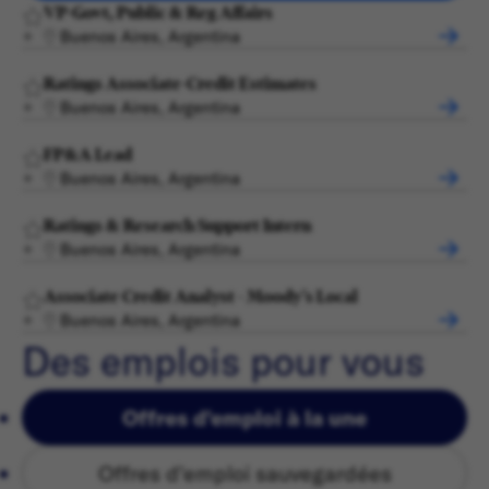
VP-Govt, Public & Reg Affairs
Buenos Aires, Argentina
Ratings Associate-Credit Estimates
Buenos Aires, Argentina
FP&A Lead
Buenos Aires, Argentina
Ratings & Research Support Intern
Buenos Aires, Argentina
Associate Credit Analyst - Moody's Local
Buenos Aires, Argentina
Des emplois pour vous
Offres d'emploi à la une
Offres d'emploi sauvegardées