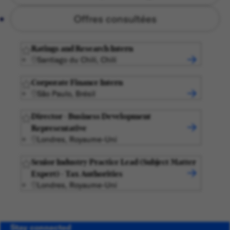
Offres consultées
Ratings and Research Intern
Santiago du Chili, Chili
Corporate Finance Intern
São Paulo, Brésil
Director - Business Development
Representative
Londres, Royaume-Uni
Senior Industry Practice Lead (Subject Matter
Expert) - Tax Authorities
Londres, Royaume-Uni
Stay connected