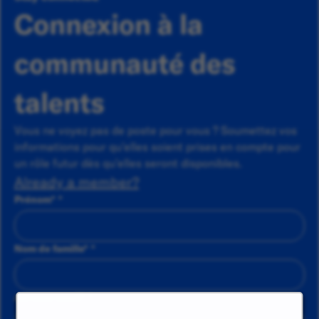
Connexion à la
communauté des
talents
Vous ne voyez pas de poste pour vous ? Soumettez vos
informations pour qu'elles soient prises en compte pour
un rôle futur dès qu'elles seront disponibles.
Already a member?
Prénom
*
Nom de famille
*
Adresse email
*