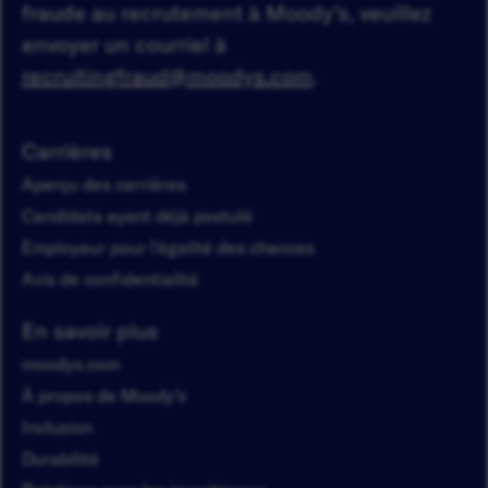
fraude au recrutement à Moody’s, veuillez
envoyer un courriel à
recruitingfraud@moodys.com
.
Carrières
Aperçu des carrières
Candidats ayant déjà postulé
Employeur pour l'égalité des chances
Avis de confidentialité
En savoir plus
moodys.com
À propos de Moody’s
Inclusion
Durabilité