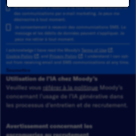
Je consentement à recevoir à la fois des alertes d'emploi et
des communications par e-mail marketing. Je peux me
désinscrire à tout moment.
Je consentement à recevoir des communications SMS. Le
message et les débits de données peuvent s'appliquer. Je
peux me retirer à tout moment.
I acknowledge I have read the Moody's
Terms of Use
,
Cookie Policy
, and
Privacy Policy
. I understand I can opt-
out from receiving email and SMS communications at any time.
Soumettre
Utilisation de l’IA chez Moody’s
Veuillez vous
référer à la politique
Moody’s
concernant l’usage de l’IA générative dans
les processus d’entretien et de recrutement.
Avertissement concernant les
escroqueries au recrutement