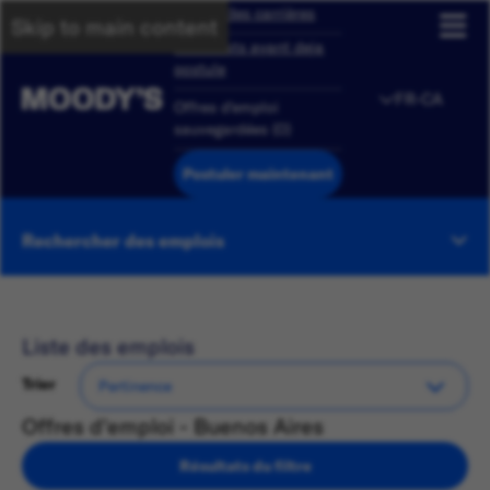
Aperçu des carrières
Skip to main content
Candidats ayant deja
postule
FR-CA
Offres d'emploi
sauvegardées
(
0
)
Postuler maintenant
Rechercher des emplois
Liste des emplois
Trier
Offres d'emploi - Buenos Aires
Résultats du filtre