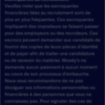
Veuillez noter que les escroqueries
financières liées au recrutement sont de
plus en plus fréquentes. Ces escroqueries
impliquent des imposteurs se faisant passer
pour des employeurs ou des recruteurs. Ces
escrocs peuvent demander aux candidats de
fournir des copies de leurs pièces d'identité
et de payer afin de traiter une candidature
ou de recevoir du matériel. Moody’s ne
demande aucun paiement à aucun moment
au cours de son processus d’embauche.
Nous vous recommandons de ne pas
divulguer vos informations personnelles ou
financières à des personnes que vous ne
connaissez pas. Pour signaler des cas de