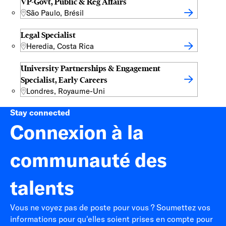
VP-Govt, Public & Reg Affairs
São Paulo, Brésil
Legal Specialist
Heredia, Costa Rica
University Partnerships & Engagement
Specialist, Early Careers
Londres, Royaume-Uni
Stay connected
Connexion à la
communauté des
talents
Vous ne voyez pas de poste pour vous ? Soumettez vos
informations pour qu'elles soient prises en compte pour