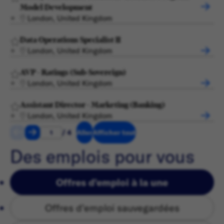
Model Development
London, United Kingdom
Data Operations Specialist II
London, United Kingdom
AVP - Ratings (Sub-Sovereign)
London, United Kingdom
Assistant Director - Marketing (Banking)
London, United Kingdom
/ 4
Aller
Afficher tout
Des emplois pour vous
Offres d'emploi à la une
Offres d'emploi sauvegardées