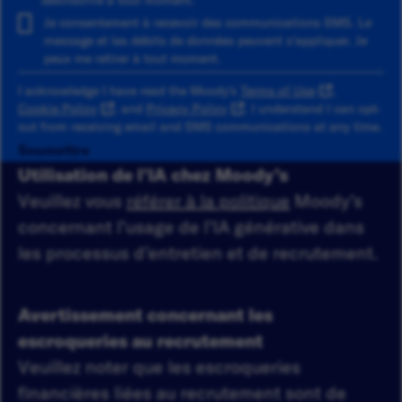
Je consentement à recevoir des communications SMS. Le
message et les débits de données peuvent s'appliquer. Je
peux me retirer à tout moment.
I acknowledge I have read the Moody's
Terms of Use
,
Cookie Policy
, and
Privacy Policy
. I understand I can opt-
out from receiving email and SMS communications at any time.
Soumettre
Utilisation de l’IA chez Moody’s
Veuillez vous
référer à la politique
Moody’s
concernant l’usage de l’IA générative dans
les processus d’entretien et de recrutement.
Avertissement concernant les
escroqueries au recrutement
Veuillez noter que les escroqueries
financières liées au recrutement sont de