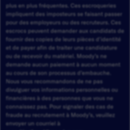
plus en plus fréquentes. Ces escroqueries
impliquent des imposteurs se faisant passer
pour des employeurs ou des recruteurs. Ces
escrocs peuvent demander aux candidats de
fournir des copies de leurs pièces d'identité
et de payer afin de traiter une candidature
ou de recevoir du matériel. Moody’s ne
demande aucun paiement à aucun moment
au cours de son processus d’embauche.
Nous vous recommandons de ne pas
divulguer vos informations personnelles ou
financières à des personnes que vous ne
connaissez pas. Pour signaler des cas de
fraude au recrutement à Moody’s, veuillez
envoyer un courriel à