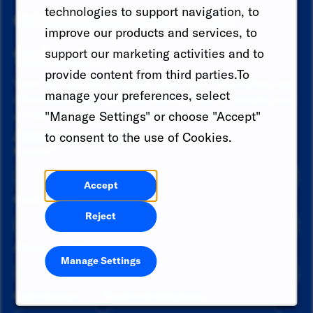
communauté des
technologies to support navigation, to
improve our products and services, to
talents
support our marketing activities and to
provide content from third parties.To
Vous ne voyez pas de poste pour vous ? Soumettez vos
manage your preferences, select
informations pour qu'elles soient prises en compte pour
"Manage Settings" or choose "Accept"
un rôle futur dès qu'elles seront disponibles.
Already a member?
to consent to the use of Cookies.
Prénom
*
Accept
Nom de famille
*
Reject
Adresse email
*
Manage Settings
Code du pays
Numéro de téléphone