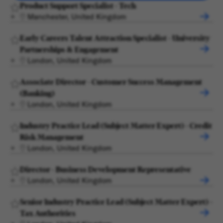
Product Support Specialist - Tech
Manchester, United Kingdom
Early Careers Talent Attraction Specialist - University
Partnerships & Engagement
London, United Kingdom
Associate Director - Customer Success Management
(Banking)
London, United Kingdom
Industry Practice Lead (Subject Matter Expert) - Credit
Risk Management
London, United Kingdom
Director - Business Development Representative
London, United Kingdom
Senior Industry Practice Lead (Subject Matter Expert) -
Tax Authorities