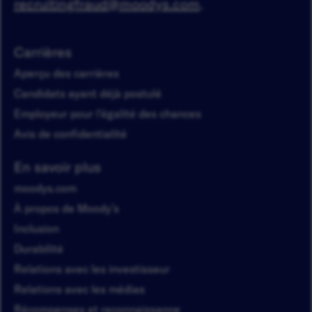
recruitingfraud@moodys.com
.
Carrières
Aperçu des carrières
Candidats ayant déjà postulé
Employeur pour l'égalité des chances
Avis de confidentialité
En savoir plus
moodys.com
À propos de Moody’s
Inclusion
Durabilité
Relations avec les investisseur
Relations avec les médias
Récompenses et reconnaissance