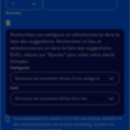
Resume
Recherchez une catégorie et sélectionnez-la dans la
liste des suggestions. Recherchez un lieu et
sélectionnez-en un dans la liste des suggestions.
Enfin, cliquez sur "Ajouter" pour créer votre alerte
d'emploi.
Catégorie
Lieu
Ajouter
Je consentement à recevoir à la fois des alertes d'emploi et
des communications par e-mail marketing. Je peux me
désinscrire à tout moment.