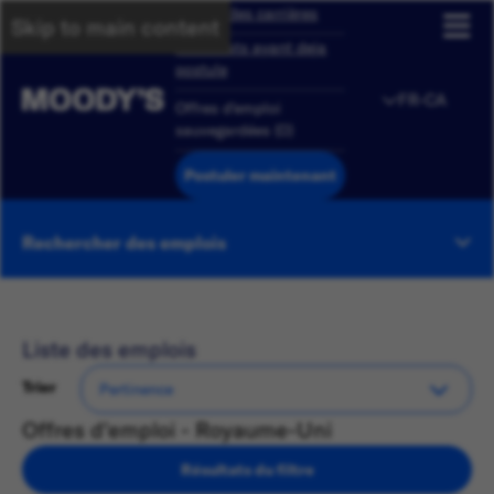
Aperçu des carrières
Skip to main content
Candidats ayant deja
postule
FR-CA
Offres d'emploi
sauvegardées
(
0
)
Postuler maintenant
Rechercher des emplois
Liste des emplois
Trier
Offres d'emploi - Royaume-Uni
Résultats du filtre