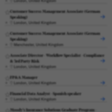
London, United Kingdom
Customer Success Management Associate (German
Speaking)
London, United Kingdom
Customer Success Management Associate (German
Speaking)
Manchester, United Kingdom
Associate Director - Workflow Specialist - Compliance
& 3rd Party Risk
London, United Kingdom
FP&A Manager
London, United Kingdom
Financial Data Analyst - Spanish speaker
London, United Kingdom
Moody's Insurance Solutions Graduate Program -