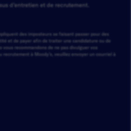
sus d’entretien et de recrutement.
impliquent des imposteurs se faisant passer pour des
té et de payer afin de traiter une candidature ou de
s vous recommandons de ne pas divulguer vos
 recrutement à Moody’s, veuillez envoyer un courriel à