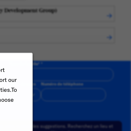
gy Development Group)
Nom de famille
*
rt
ort our
Code du pays
Numéro de téléphone
ties.To
hoose
a dans la liste des suggestions. Recherchez un lieu et