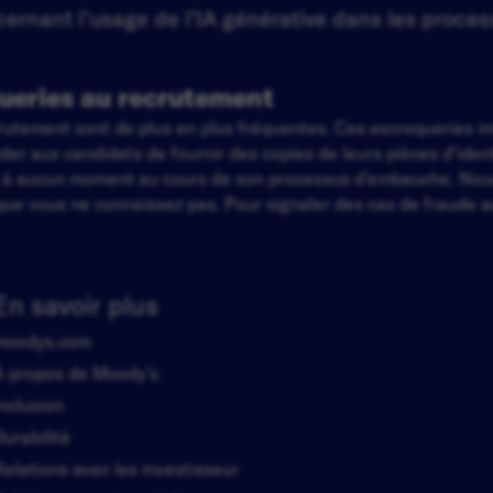
rnant l’usage de l’IA générative dans les proces
ueries au recrutement
ecrutement sont de plus en plus fréquentes. Ces escroqueries 
 aux candidats de fournir des copies de leurs pièces d'identi
t à aucun moment au cours de son processus d’embauche. Nou
ue vous ne connaissez pas. Pour signaler des cas de fraude au
En savoir plus
moodys.com
À propos de Moody’s
Inclusion
Durabilité
Relations avec les investisseur