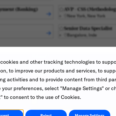
gement (Banking)
AVP - CSS (Methodolo
New York, New York
Senior Data Specialist
Bangalore, Inde
Prénom
*
cookies and other tracking technologies to suppo
ion, to improve our products and services, to supp
Adresse email
*
ng activities and to provide content from third par
your preferences, select "Manage Settings" or c
Resume
" to consent to the use of Cookies.
Recherchez une catégorie et sélectionnez-l
ccept
Reject
Manage Settings