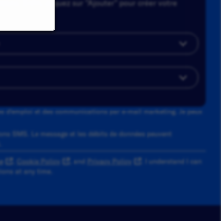
tions. Enfin, cliquez sur "Ajouter" pour créer votre
tes d'emploi et des communications par e-mail marketing. Je peux
ons SMS. Le message et les débits de données peuvent
.
e
,
Cookie Policy
, and
Privacy Policy
. I understand I can
ons at any time.