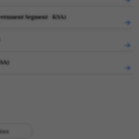
overnment Segment - KSA)
)
KSA)
tées