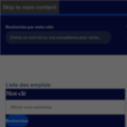
Skip to main content
Recherche par mots-clés
Liste des emplois
Mot-clé
Rechercher