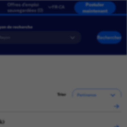
Offres d'emploi
Postuler
FR-CA
sauvegardées
(
0
)
maintenant
yon de recherche
Rechercher
Trier
k)