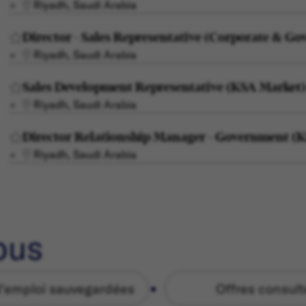
Riyadh, Saudi Arabia
Director - Sales Representative (Corporate & G
Riyadh, Saudi Arabia
Sales Development Representative (KSA Market
Riyadh, Saudi Arabia
Director Relationship Manager - Government (
Riyadh, Saudi Arabia
ous
d'emploi sauvegardées
Offres consul