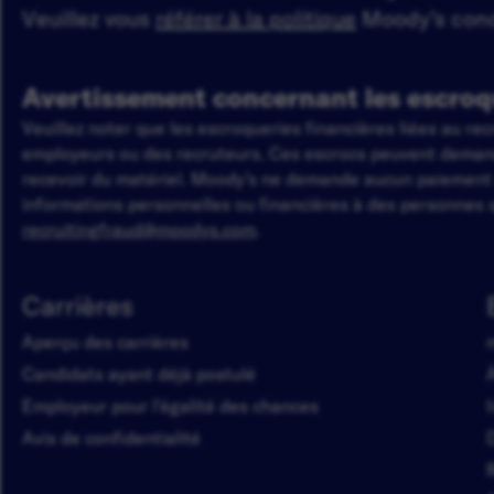
Veuillez vous
référer à la politique
Moody’s conce
Avertissement concernant les escroq
Veuillez noter que les escroqueries financières liées au r
employeurs ou des recruteurs. Ces escrocs peuvent demander
recevoir du matériel. Moody’s ne demande aucun paiemen
informations personnelles ou financières à des personnes q
recruitingfraud@moodys.com
.
Carrières
Aperçu des carrières
Candidats ayant déjà postulé
Employeur pour l'égalité des chances
Avis de confidentialité