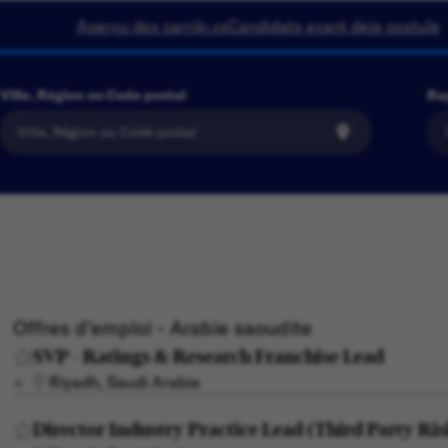
Aperçu des carrières
Candidats ayant deja postule
Ville, Région ou Code postal
Ra
Offres d'emploi - Arabie saoudite
SVP - Ratings & Research Franchise Lead
Riyadh, Saudi Arabia
Director Industry Practice Lead (Third Party Ris