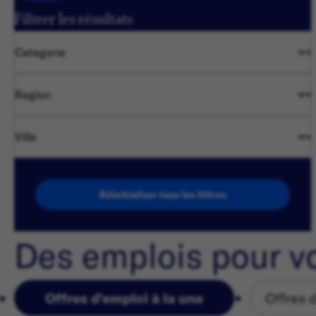
Filtrer les résultats
Categorie
Region
Ville
Réinitialiser tous les filtres
Des emplois pour v
Offres d'emploi à la une
Offres 