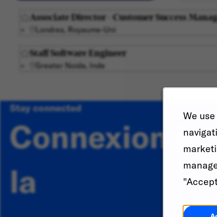
Associate Director - Customer Success Mana
Londres, Royaume-Uni
Staff Software Engineer
Greater Noida, Inde
Stay connected
We use 
Connexion à
navigat
marketi
manage 
la
"Accept
A