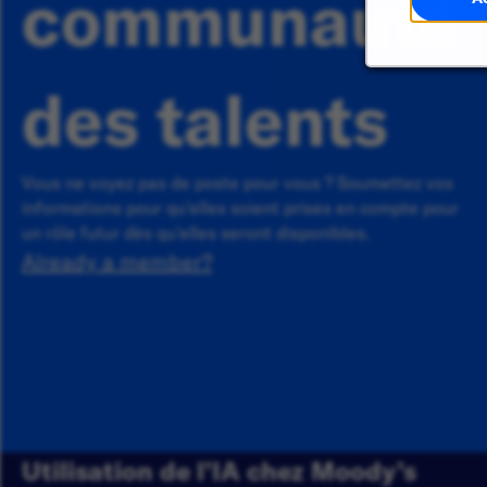
communauté
des talents
Vous ne voyez pas de poste pour vous ? Soumettez vos
informations pour qu'elles soient prises en compte pour
un rôle futur dès qu'elles seront disponibles.
Already a member?
Utilisation de l’IA chez Moody’s