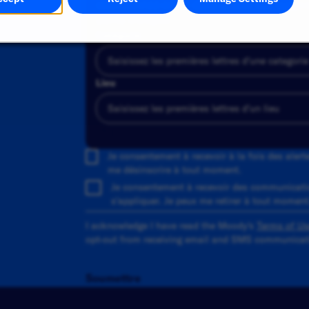
sélectionnez-en un dans la liste des sugges
alerte d'emploi.
Catégorie
Lieu
Ajouter
Je consentement à recevoir à la fois des aler
me désinscrire à tout moment.
Je consentement à recevoir des communicati
s'appliquer. Je peux me retirer à tout moment
I acknowledge I have read the Moody's
Terms of Us
opt-out from receiving email and SMS communicati
Soumettre