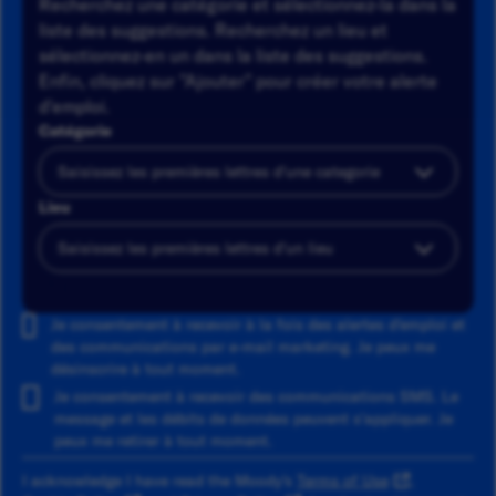
Recherchez une catégorie et sélectionnez-la dans la
liste des suggestions. Recherchez un lieu et
sélectionnez-en un dans la liste des suggestions.
Enfin, cliquez sur "Ajouter" pour créer votre alerte
d'emploi.
Catégorie
Lieu
Ajouter
Je consentement à recevoir à la fois des alertes d'emploi et
des communications par e-mail marketing. Je peux me
désinscrire à tout moment.
Je consentement à recevoir des communications SMS. Le
message et les débits de données peuvent s'appliquer. Je
peux me retirer à tout moment.
I acknowledge I have read the Moody's
Terms of Use
,