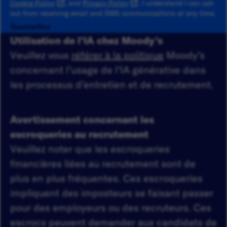
Cookie Policy
, and
Privacy Policy
. I understand I can opt-
out from receiving email and SMS communications at any time.
Soumettre
Utilisation de l’IA chez Moody’s
Veuillez vous
référer à la politique
Moody’s
concernant l’usage de l’IA générative dans
les processus d’entretien et de recrutement.
Avertissement concernant les
escroqueries au recrutement
Veuillez noter que les escroqueries
financières liées au recrutement sont de
plus en plus fréquentes. Ces escroqueries
impliquent des imposteurs se faisant passer
pour des employeurs ou des recruteurs. Ces
escrocs peuvent demander aux candidats de