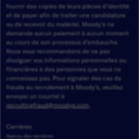
fournir des copies de leurs pièces d'identité
et de payer afin de traiter une candidature
ou de recevoir du matériel. Moody’s ne
demande aucun paiement à aucun moment
au cours de son processus d’embauche.
Nous vous recommandons de ne pas
divulguer vos informations personnelles ou
financières à des personnes que vous ne
connaissez pas. Pour signaler des cas de
fraude au recrutement à Moody’s, veuillez
envoyer un courriel à
recruitingfraud@moodys.com
.
Carrières
Aperçu des carrières