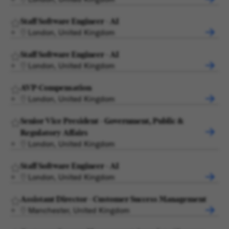
Staff Software Engineer - AI
London, United Kingdom
Staff Software Engineer - AI
London, United Kingdom
AVP-Compensation
London, United Kingdom
Senior Vice President - Government, Public &
Regulatory Affairs
London, United Kingdom
Staff Software Engineer - AI
London, United Kingdom
Assistant Director - Customer Success Management
Manchester, United Kingdom