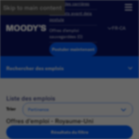
Aperçu des carrières
Skip to main content
Candidats ayant deja
postule
FR-CA
Offres d'emploi
sauvegardées
(
0
)
Postuler maintenant
Rechercher des emplois
Liste des emplois
Trier
Offres d'emploi - Royaume-Uni
Résultats du filtre