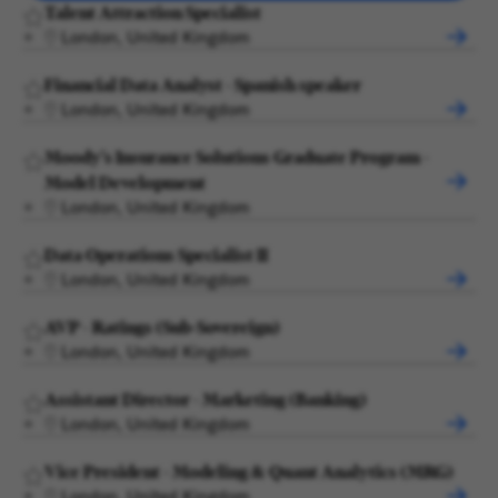
Talent Attraction Specialist
London, United Kingdom
Financial Data Analyst - Spanish speaker
London, United Kingdom
Moody's Insurance Solutions Graduate Program -
Model Development
London, United Kingdom
Data Operations Specialist II
London, United Kingdom
AVP - Ratings (Sub-Sovereign)
London, United Kingdom
Assistant Director - Marketing (Banking)
London, United Kingdom
Vice President - Modeling & Quant Analytics (MRG)
London, United Kingdom