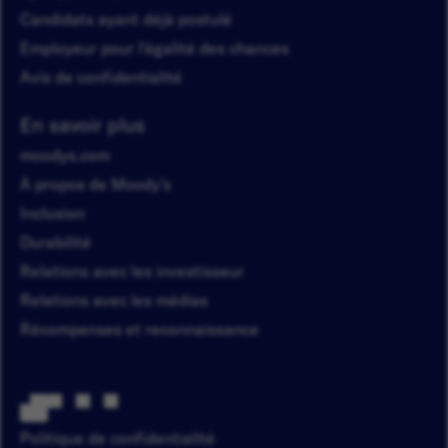
Candidats ayant déjà postulé
Employeur pour l'égalité des chances
Avis de confidentialité
En savoir plus
moodys.com
À propos de Moody’s
Inclusion
Durabilité
Relations avec les investisseur
Relations avec les médias
Récompenses et reconnaissance
Politique de confidentialité