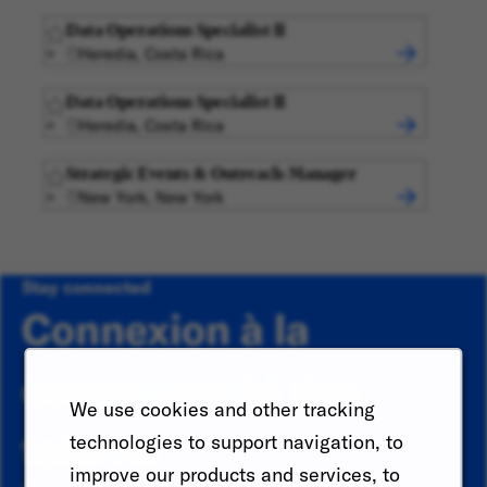
Data Operations Specialist II
Heredia, Costa Rica
Data Operations Specialist II
Heredia, Costa Rica
Strategic Events & Outreach-Manager
New York, New York
Stay connected
Connexion à la
communauté des
We use cookies and other tracking
talents
technologies to support navigation, to
improve our products and services, to