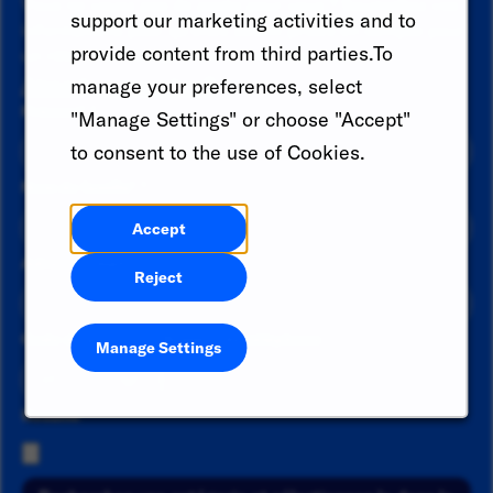
Vous ne voyez pas de poste pour vous ? Soumettez vos
support our marketing activities and to
informations pour qu'elles soient prises en compte pour
provide content from third parties.To
un rôle futur dès qu'elles seront disponibles.
Already a member?
manage your preferences, select
Prénom
*
"Manage Settings" or choose "Accept"
to consent to the use of Cookies.
Nom de famille
*
Accept
Adresse email
*
Reject
Code du pays
Numéro de téléphone
Manage Settings
Resume