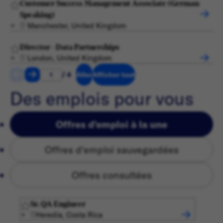
Customer Success Management Associate (German
Speaking)
Manchester, United Kingdom
Director - Data Partnerships
London, United Kingdom
/ 4
Aller
Afficher tout
Des emplois pour vous
Offres d'emploi à la une
Offres d'emploi sauvegardées
Offres consultées
Sr. QA Engineer
Heredia, Costa Rica