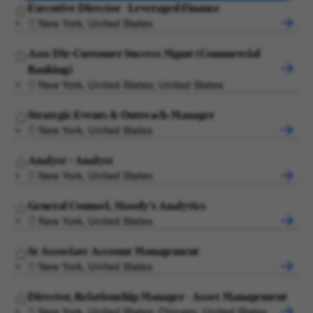
Executive Director - Leveraged Finance
New York, United States
Assc Dir-Customer Success Mgmt (Commercial
Banking)
New York, United States; United States
Strategic Events & Outreach-Manager
New York, United States
Analyst > Analyst
New York, United States
General Counsel, Moody's Analytics
New York, United States
Sr Associate Account Management
New York, United States
Director, Relationship Manager - Asset Management
New York, United States; Chicago, United States