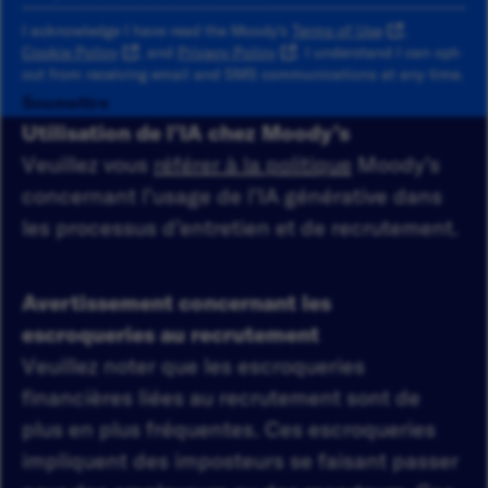
I acknowledge I have read the Moody's
Terms of Use
,
Cookie Policy
, and
Privacy Policy
. I understand I can opt-
out from receiving email and SMS communications at any time.
Soumettre
Utilisation de l’IA chez Moody’s
Veuillez vous
référer à la politique
Moody’s
concernant l’usage de l’IA générative dans
les processus d’entretien et de recrutement.
Avertissement concernant les
escroqueries au recrutement
Veuillez noter que les escroqueries
financières liées au recrutement sont de
plus en plus fréquentes. Ces escroqueries
impliquent des imposteurs se faisant passer