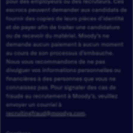
pour des employeurs ou des recruteurs. Ces
escrocs peuvent demander aux candidats de
fournir des copies de leurs pièces d'identité
et de payer afin de traiter une candidature
ou de recevoir du matériel. Moody’s ne
demande aucun paiement à aucun moment
au cours de son processus d’embauche.
Nous vous recommandons de ne pas
divulguer vos informations personnelles ou
financières à des personnes que vous ne
connaissez pas. Pour signaler des cas de
fraude au recrutement à Moody’s, veuillez
envoyer un courriel à
recruitingfraud@moodys.com
.