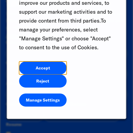
talents
improve our products and services, to
support our marketing activities and to
Vous ne voyez pas de poste pour vous ? Soumettez vos
provide content from third parties.To
informations pour qu'elles soient prises en compte pour
un rôle futur dès qu'elles seront disponibles.
manage your preferences, select
Already a member?
"Manage Settings" or choose "Accept"
Prénom
*
to consent to the use of Cookies.
Nom de famille
*
Accept
Reject
Adresse email
*
Manage Settings
Code du pays
Numéro de téléphone
Resume