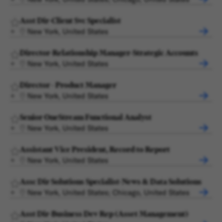
Asst Dir-Client Svc Specialist
New York, United States
Director-Relationship Manager-Strategic Accounts
New York, United States
Director - Product Manager
New York, United States
Senior OneStream Functional Analyst
New York, United States
Assistant Vice President, Record to Report
New York, United States
Assc Dir Solutions Specialist-News & Data Solutions
New York, United States; Chicago, United States
Asst Dir-Business Dev Rep (Asset Management)