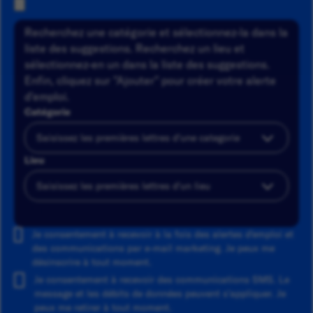
Recherchez une catégorie et sélectionnez-la dans la
liste des suggestions. Recherchez un lieu et
sélectionnez-en un dans la liste des suggestions.
Enfin, cliquez sur "Ajouter" pour créer votre alerte
d'emploi.
Catégorie
Lieu
Ajouter
Je consentement à recevoir à la fois des alertes d'emploi et
des communications par e-mail marketing. Je peux me
désinscrire à tout moment.
Je consentement à recevoir des communications SMS. Le
message et les débits de données peuvent s'appliquer. Je
peux me retirer à tout moment.