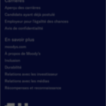
Carrières
Aperçu des carrières
Candidats ayant déjà postulé
Employeur pour l'égalité des chances
Avis de confidentialité
En savoir plus
moodys.com
À propos de Moody’s
Inclusion
Durabilité
Relations avec les investisseur
Relations avec les médias
Récompenses et reconnaissance