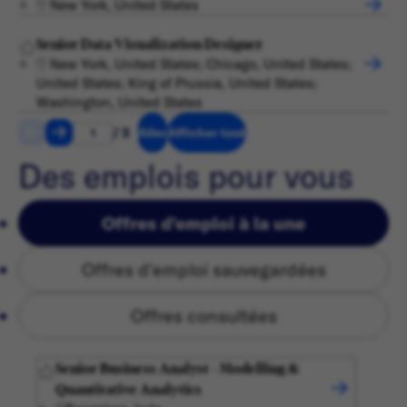
New York, United States
Senior Data Visualization Designer
New York, United States; Chicago, United States;
United States; King of Prussia, United States;
Washington, United States
/ 3
Aller
Afficher tout
Des emplois pour vous
Offres d'emploi à la une
Offres d'emploi sauvegardées
Offres consultées
Senior Business Analyst - Modelling &
Quantitative Analytics