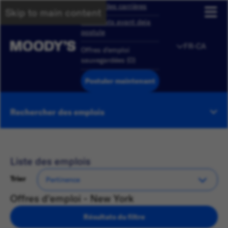
Aperçu des carrières
Skip to main content
Candidats ayant deja
postule
FR-CA
Offres d'emploi
sauvegardées
(
0
)
Postuler maintenant
Rechercher des emplois
Liste des emplois
Trier
Offres d'emploi - New York
Résultats du filtre