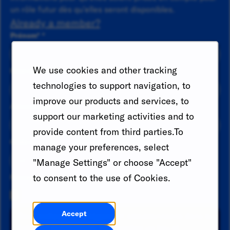
un rôle futur dès qu'elles seront disponibles.
Already a member?
Prénom
*
We use cookies and other tracking
Nom de famille
*
technologies to support navigation, to
improve our products and services, to
Adresse email
*
support our marketing activities and to
provide content from third parties.To
Code du pays
Numéro de téléphone
manage your preferences, select
"Manage Settings" or choose "Accept"
to consent to the use of Cookies.
Resume
Accept
Recherchez une catégorie et sélectionnez-la dans la
liste des suggestions. Recherchez un lieu et