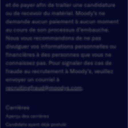
et de payer afin de traiter une candidature
ou de recevoir du matériel. Moody’s ne
demande aucun paiement à aucun moment
au cours de son processus d’embauche.
Nous vous recommandons de ne pas
divulguer vos informations personnelles ou
financières à des personnes que vous ne
connaissez pas. Pour signaler des cas de
fraude au recrutement à Moody’s, veuillez
envoyer un courriel à
recruitingfraud@moodys.com
.
Carrières
Aperçu des carrières
Candidats ayant déjà postulé