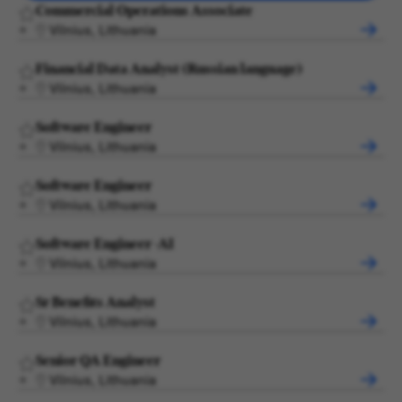
Commercial Operations Associate
Vilnius, Lithuania
Financial Data Analyst (Russian language)
Vilnius, Lithuania
Software Engineer
Vilnius, Lithuania
Software Engineer
Vilnius, Lithuania
Software Engineer -AI
Vilnius, Lithuania
Sr Benefits Analyst
Vilnius, Lithuania
Senior QA Engineer
Vilnius, Lithuania