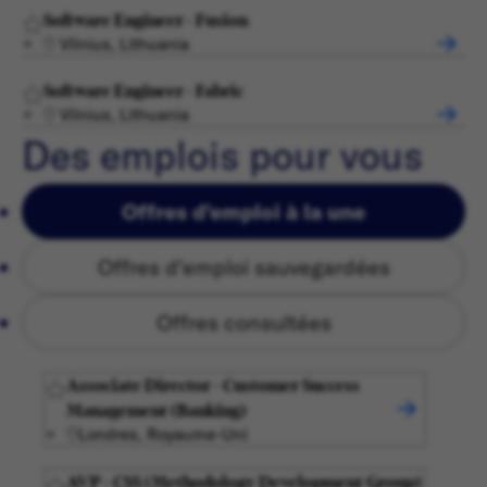
Software Engineer - Fusion
Vilnius, Lithuania
Software Engineer - Fabric
Vilnius, Lithuania
Des emplois pour vous
Offres d'emploi à la une
Offres d'emploi sauvegardées
Offres consultées
Associate Director - Customer Success
Management (Banking)
Londres, Royaume-Uni
AVP - CSS (Methodology Development Group)