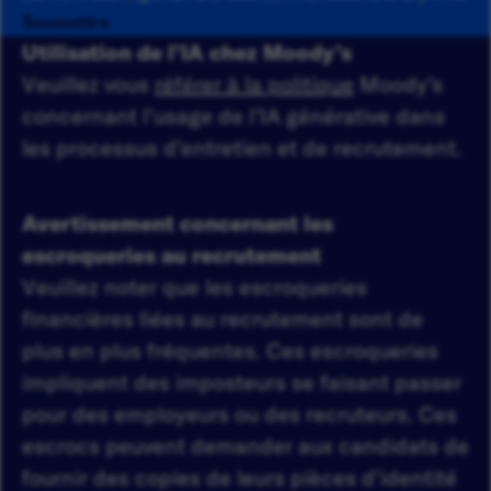
Soumettre
Utilisation de l’IA chez Moody’s
Veuillez vous
référer à la politique
Moody’s
concernant l’usage de l’IA générative dans
les processus d’entretien et de recrutement.
Avertissement concernant les
escroqueries au recrutement
Veuillez noter que les escroqueries
financières liées au recrutement sont de
plus en plus fréquentes. Ces escroqueries
impliquent des imposteurs se faisant passer
pour des employeurs ou des recruteurs. Ces
escrocs peuvent demander aux candidats de
fournir des copies de leurs pièces d'identité