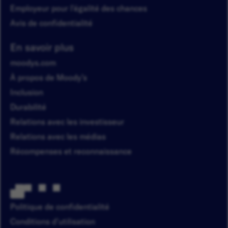
Employeur pour l'égalité des chances
Avis de confidentialité
En savoir plus
moodys.com
À propos de Moody’s
Inclusion
Durabilité
Relations avec les investisseur
Relations avec les médias
Récompenses et reconnaissance
Politique de confidentialité
Conditions d'utilisation