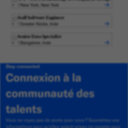
New York, New York
Staff Software Engineer
Greater Noida, Inde
Senior Data Specialist
Bangalore, Inde
Stay connected
Connexion à la
communauté des
talents
Vous ne voyez pas de poste pour vous ? Soumettez vos
informations pour qu'elles soient prises en compte pour