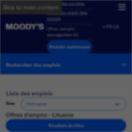
Aperçu des carrières
Skip to main content
Candidats ayant deja
postule
FR-CA
Offres d'emploi
sauvegardées
(
0
)
Postuler maintenant
Rechercher des emplois
Liste des emplois
Trier
Offres d'emploi - Lituanie
Résultats du filtre