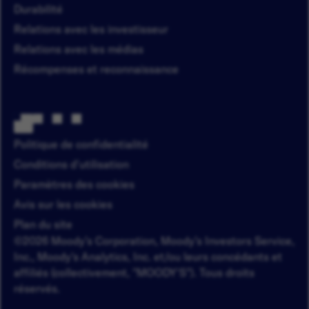
Durabilité
Relations avec les investisseur
Relations avec les médias
Récompenses et reconnaissance
Politique de confidentialité
Conditions d'utilisation
Paramètres des cookies
Avis sur les cookies
Plan du site
©2026 Moody’s Corporation, Moody’s Investors Service,
Inc., Moody's Analytics, Inc. et/ou leurs concédants et
affiliés (collectivement, "MOODY'S"). Tous droits
réservés.