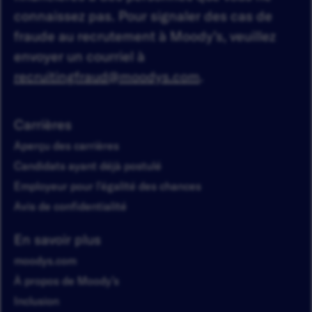
connaissez pas. Pour signaler des cas de
fraude au recrutement à Moody’s, veuillez
envoyer un courriel à
recruitingfraud@moodys.com
.
Carrières
Aperçu des carrières
Candidats ayant déjà postulé
Employeur pour l'égalité des chances
Avis de confidentialité
En savoir plus
moodys.com
À propos de Moody’s
Inclusion