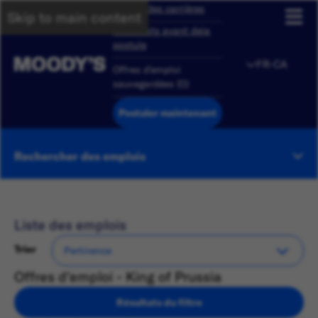
Aperçu des carrières
Skip to main content
Candidats ayant deja
postule
FR-CA
Offres d'emploi
sauvegardées
(
0
)
Postuler maintenant
Rechercher des emplois
Liste des emplois
Trier
Offres d'emploi - King of Prussia
Résultats du filtre