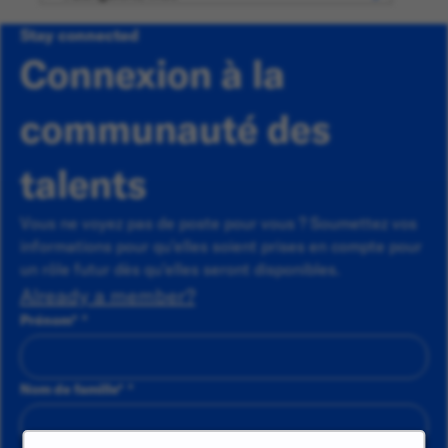
Stay connected
Connexion à la
communauté des
talents
Vous ne voyez pas de poste pour vous ? Soumettez vos
informations pour qu'elles soient prises en compte pour
un rôle futur dès qu'elles seront disponibles.
Already a member?
Prénom
*
Nom de famille
*