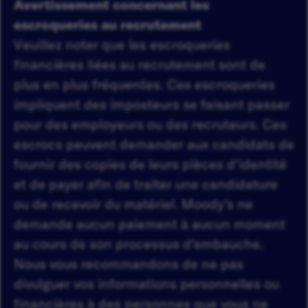
Avertissement concernant les
escroqueries au recrutement
Veuillez noter que les escroqueries
financières liées au recrutement sont de
plus en plus fréquentes. Ces escroqueries
impliquent des imposteurs se faisant passer
pour des employeurs ou des recruteurs. Ces
escrocs peuvent demander aux candidats de
fournir des copies de leurs pièces d'identité
et de payer afin de traiter une candidature
ou de recevoir du matériel. Moody’s ne
demande aucun paiement à aucun moment
au cours de son processus d’embauche.
Nous vous recommandons de ne pas
divulguer vos informations personnelles ou
financières à des personnes que vous ne