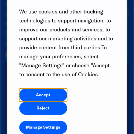
Adresse email
*
We use cookies and other tracking
technologies to support navigation, to
Code du pays
Numéro de téléphone
improve our products and services, to
support our marketing activities and to
Resume
provide content from third parties.To
manage your preferences, select
"Manage Settings" or choose "Accept"
Recherchez une catégorie et sélectionnez-la dans la
liste des suggestions. Recherchez un lieu et
to consent to the use of Cookies.
sélectionnez-en un dans la liste des suggestions.
Enfin, cliquez sur "Ajouter" pour créer votre alerte
d'emploi.
Accept
Catégorie
Reject
Lieu
Manage Settings