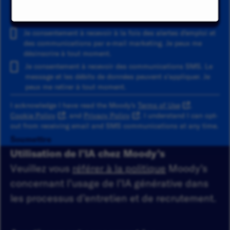
Ajouter
Je consentement à recevoir à la fois des alertes d'emploi et
des communications par e-mail marketing. Je peux me
désinscrire à tout moment.
Je consentement à recevoir des communications SMS. Le
message et les débits de données peuvent s'appliquer. Je
peux me retirer à tout moment.
I acknowledge I have read the Moody's
Terms of Use
,
Cookie Policy
, and
Privacy Policy
. I understand I can opt-
out from receiving email and SMS communications at any time.
Soumettre
Utilisation de l’IA chez Moody’s
Veuillez vous
référer à la politique
Moody’s
concernant l’usage de l’IA générative dans
les processus d’entretien et de recrutement.