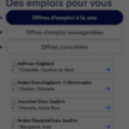
Des emplois pour vous
Offres d'emploi à la une
Offres d'emploi sauvegardées
Offres consultées
Software Engineer
Charlotte, Caroline du Nord
Senior Data Engineer- Cybersecurity
Golden, Colorado
Associate Data Analyst
Heredia, Costa Rica
Senior Financial Data Analyst
Bangalore, Inde