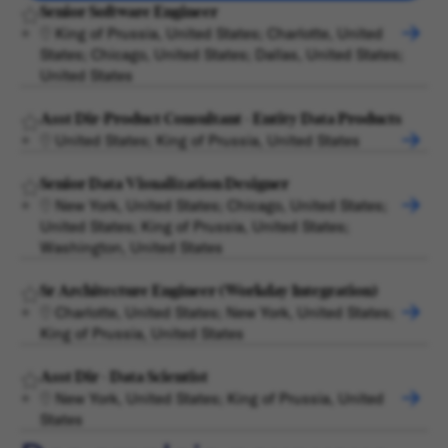
Senior Software Engineer
King of Prussia, United States; Charlotte, United
States; Chicago, United States; Dallas, United States;
United States
Asst Dir-Product Consultant - Entity Data Products
United States; King of Prussia, United States
Senior Data Visualization Designer
New York, United States; Chicago, United States;
United States; King of Prussia, United States;
Washington, United States
Sr Architecture Engineer (Workday Integration)
Charlotte, United States; New York, United States;
King of Prussia, United States
Asst Dir - Data Scientist
New York, United States; King of Prussia, United
States