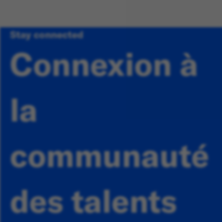
Stay connected
Connexion à
la
communauté
des talents