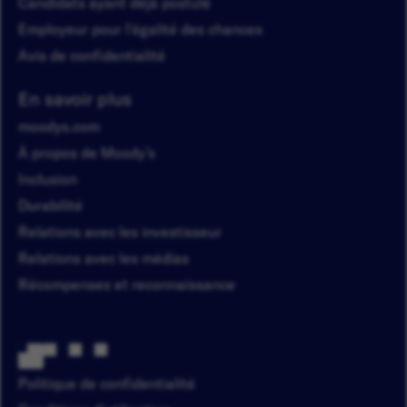
Candidats ayant déjà postulé
Employeur pour l'égalité des chances
Avis de confidentialité
En savoir plus
moodys.com
À propos de Moody’s
Inclusion
Durabilité
Relations avec les investisseur
Relations avec les médias
Récompenses et reconnaissance
Politique de confidentialité