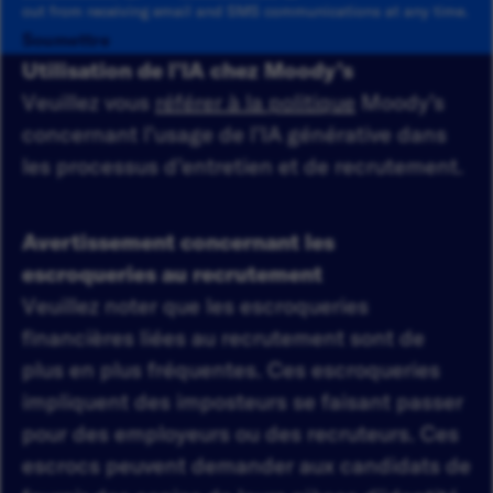
out from receiving email and SMS communications at any time.
Soumettre
Utilisation de l’IA chez Moody’s
Veuillez vous
référer à la politique
Moody’s
concernant l’usage de l’IA générative dans
les processus d’entretien et de recrutement.
Avertissement concernant les
escroqueries au recrutement
Veuillez noter que les escroqueries
financières liées au recrutement sont de
plus en plus fréquentes. Ces escroqueries
impliquent des imposteurs se faisant passer
pour des employeurs ou des recruteurs. Ces
escrocs peuvent demander aux candidats de