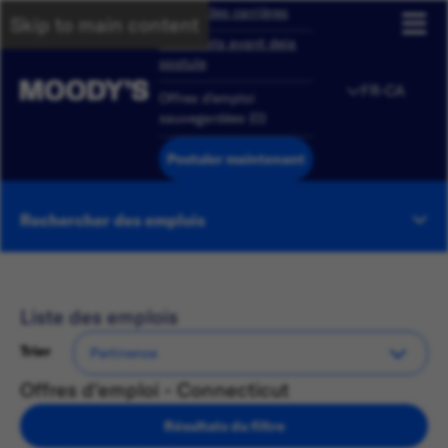
Aperçu des carrières
Skip to main content
Candidats ayant deja
postule
FR-CA
Offres d'emploi
sauvegardées
(
0
)
Postuler maintenant
Rechercher des emplois
Liste des emplois
Trier
Offres d'emploi - Connecticut
Résultats du filtre