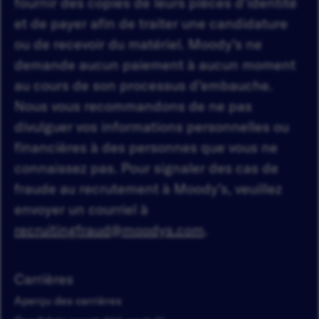
fournir des copies de leurs pièces d'identité
et de payer afin de traiter une candidature
ou de recevoir du matériel. Moody’s ne
demande aucun paiement à aucun moment
au cours de son processus d’embauche.
Nous vous recommandons de ne pas
divulguer vos informations personnelles ou
financières à des personnes que vous ne
connaissez pas. Pour signaler des cas de
fraude au recrutement à Moody’s, veuillez
envoyer un courriel à
recruitingfraud@moodys.com
.
Carrières
Aperçu des carrières