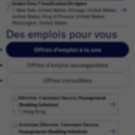
Senior Data Visualization Designer
New York, United States; Chicago, United States;
United States; King of Prussia, United States;
Washington, United States
Des emplois pour vous
Offres d'emploi à la une
Offres d'emploi sauvegardées
Offres consultées
Director- Customer Success Management
(Banking Solution)
Hong Kong
Associate Director- Customer Success
Management (Banking Solution)