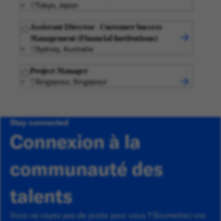
Tokyo, Japon
Assistant Director - Customer Success
Management (Financial Institutions)
Sydney, Australie
Project Manager
Singapour, Singapour
Stay connected
Connexion à la
communauté des
talents
Vous ne voyez pas de poste pour vous ? Soumettez vos