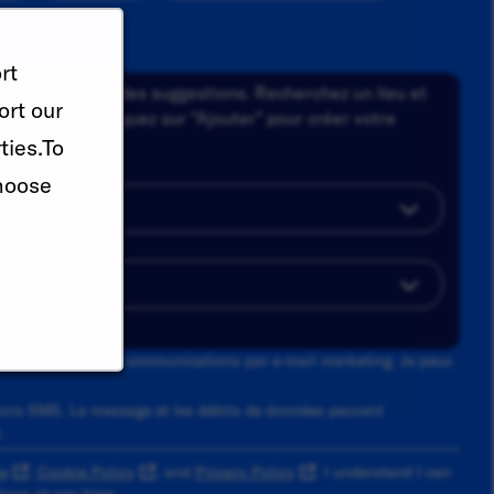
rt
a dans la liste des suggestions. Recherchez un lieu et
ort our
tions. Enfin, cliquez sur "Ajouter" pour créer votre
ties.To
hoose
tes d'emploi et des communications par e-mail marketing. Je peux
ons SMS. Le message et les débits de données peuvent
.
e
,
Cookie Policy
, and
Privacy Policy
. I understand I can
ons at any time.