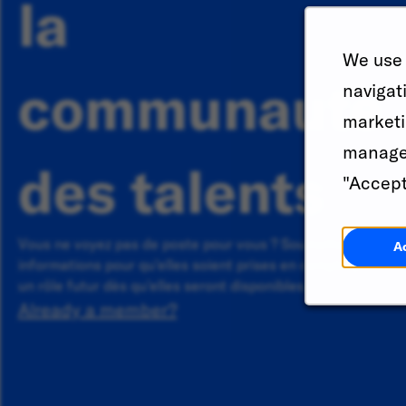
la
We use 
communauté
navigat
marketi
manage 
des talents
"Accept
Vous ne voyez pas de poste pour vous ? Soumettez vos
A
informations pour qu'elles soient prises en compte pour
un rôle futur dès qu'elles seront disponibles.
Already a member?