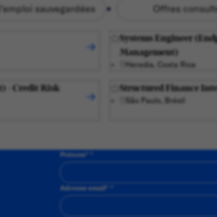
d'emploi sauvegardées
Offres consul
Systems Engineer (End
Management)
Heredia, Costa Rica
) - Credit Risk
Structured Finance Int
São Paulo, Brésil
Prénom
*
Adresse email
*