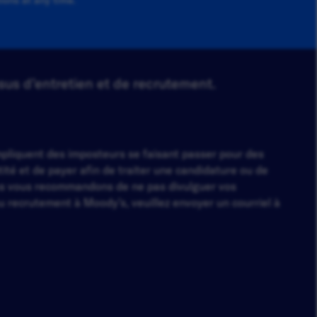
sus d’entretien et de recrutement.
impliquent des imposteurs se faisant passer pour des
té et de payer afin de traiter une candidature ou de
s vous recommandons de ne pas divulguer vos
 recrutement à Moody’s, veuillez envoyer un courriel à