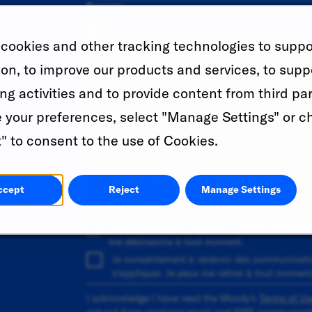
Resume
cookies and other tracking technologies to suppo
Recherchez une catégorie et sélectionnez-l
ion, to improve our products and services, to supp
sélectionnez-en un dans la liste des sugges
alerte d'emploi.
ng activities and to provide content from third par
Catégorie
your preferences, select "Manage Settings" or c
" to consent to the use of Cookies.
Lieu
ccept
Reject
Manage Settings
Ajouter
Je consentement à recevoir à la fois des aler
me désinscrire à tout moment.
Je consentement à recevoir des communicati
s'appliquer. Je peux me retirer à tout moment
I acknowledge I have read the Moody's
Terms of Us
opt-out from receiving email and SMS communicati