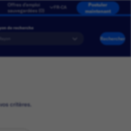
Offres d'emploi
Postuler
FR-CA
sauvegardées
(
0
)
maintenant
yon de recherche
Rechercher
vos critères.