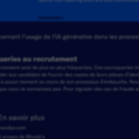
Soumettre
rnant l’usage de l’IA générative dans les proces
ueries au recrutement
ecrutement sont de plus en plus fréquentes. Ces escroqueries 
 aux candidats de fournir des copies de leurs pièces d'identi
t à aucun moment au cours de son processus d’embauche. Nou
ue vous ne connaissez pas. Pour signaler des cas de fraude au
En savoir plus
moodys.com
À propos de Moody’s