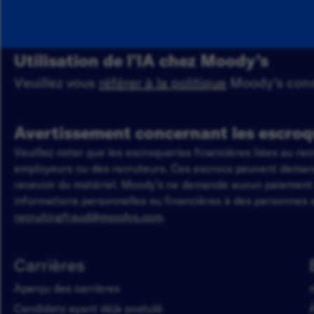
Utilisation de l’IA chez Moody’s
Veuillez vous
référer à la politique
Moody’s conce
Avertissement concernant les escroq
Veuillez noter que les escroqueries financières liées au r
employeurs ou des recruteurs. Ces escrocs peuvent demander
recevoir du matériel. Moody’s ne demande aucun paiemen
informations personnelles ou financières à des personnes q
recruitingfraud@moodys.com
.
Carrières
Aperçu des carrières
Candidats ayant déjà postulé