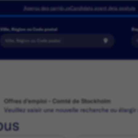
Aperçu des carrières
Candidats ayant deja postule
Ville, Région ou Code postal
Ra
Offres d'emploi - Comté de Stockholm
Veuillez saisir une nouvelle recherche ou élargir 
ous