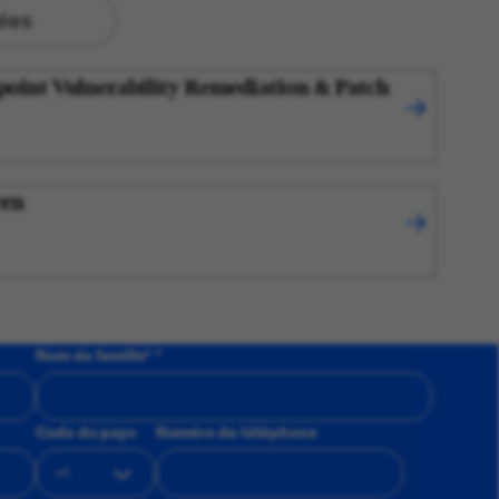
tées
point Vulnerability Remediation & Patch
ern
Nom de famille
*
Code du pays
Numéro de téléphone