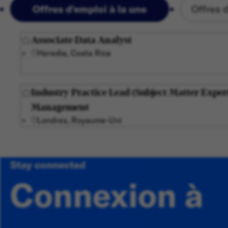
Offres d'emploi à la une
Offres 
Associate Data Analyst
Heredia, Costa Rica
Industry Practice Lead (Subject Matter Expert
Management
Londres, Royaume-Uni
Stay connected
Connexion à