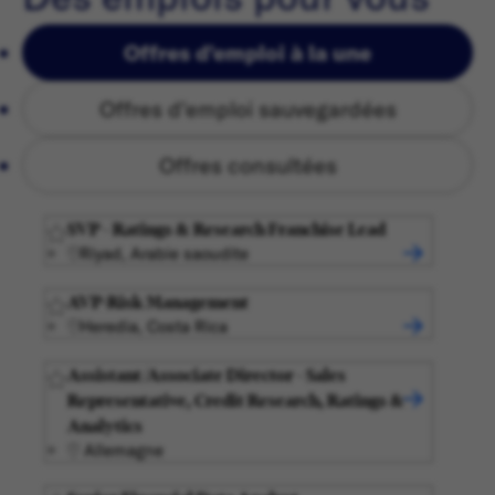
Offres d'emploi à la une
Offres d'emploi sauvegardées
Offres consultées
SVP - Ratings & Research Franchise Lead
Riyad, Arabie saoudite
AVP-Risk Management
Heredia, Costa Rica
Assistant/Associate Director - Sales
Representative, Credit Research, Ratings &
Analytics
Allemagne