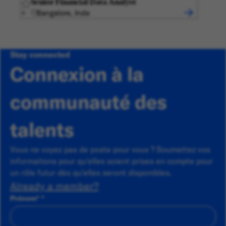
Senior Financial Data Analyst
Bangalore, Inde
Stay connected
Connexion à la
communauté des
talents
Vous ne voyez pas de poste pour vous ? Soumettez vos
informations pour qu'elles soient prises en compte pour
un rôle futur dès qu'elles seront disponibles.
Already a member?
Prénom
*