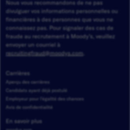
Nous vous recommandons de ne pas
divulguer vos informations personnelles ou
financières à des personnes que vous ne
connaissez pas. Pour signaler des cas de
fraude au recrutement à Moody’s, veuillez
envoyer un courriel à
recruitingfraud@moodys.com
.
Carrières
Aperçu des carrières
Candidats ayant déjà postulé
Employeur pour l'égalité des chances
Avis de confidentialité
En savoir plus
moodys.com