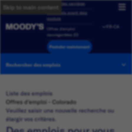
Aperçu des carrières
Skip to main content
Candidats ayant deja
postule
FR-CA
Offres d'emploi
sauvegardées
(
0
)
Postuler maintenant
Rechercher des emplois
Liste des emplois
Offres d'emploi - Colorado
Veuillez saisir une nouvelle recherche ou
élargir vos critères.
Des emplois pour vous