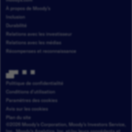
À propos de Moody’s
Inclusion
Durabilité
Relations avec les investisseur
Relations avec les médias
Récompenses et reconnaissance
Politique de confidentialité
Conditions d'utilisation
Paramètres des cookies
Avis sur les cookies
Plan du site
©2026 Moody’s Corporation, Moody’s Investors Service,
Inc., Moody's Analytics, Inc. et/ou leurs concédants et