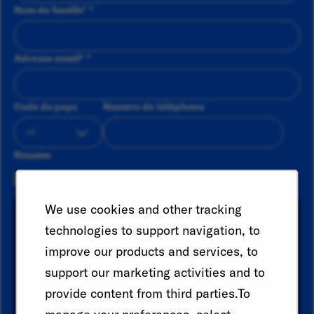
Nom de famille
*
Adresse email
*
Code du pays
Numéro de téléphone
Resume
Recherchez une catégorie et sélectionnez-la dans la
We use cookies and other tracking
liste des suggestions. Recherchez un lieu et
technologies to support navigation, to
sélectionnez-en un dans la liste des suggestions.
improve our products and services, to
Enfin, cliquez sur "Ajouter" pour créer votre alerte
support our marketing activities and to
d'emploi.
Catégorie
provide content from third parties.To