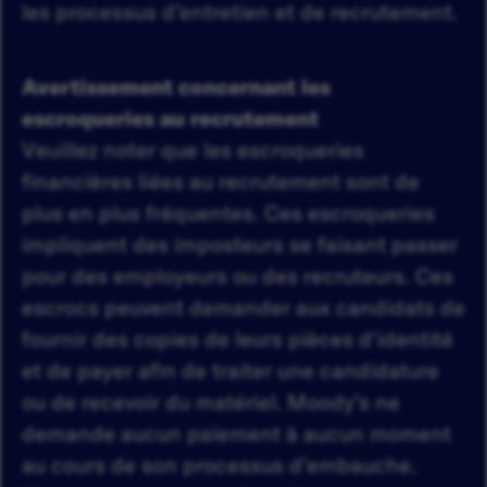
les processus d’entretien et de recrutement.
Avertissement concernant les
escroqueries au recrutement
Veuillez noter que les escroqueries
financières liées au recrutement sont de
plus en plus fréquentes. Ces escroqueries
impliquent des imposteurs se faisant passer
pour des employeurs ou des recruteurs. Ces
escrocs peuvent demander aux candidats de
fournir des copies de leurs pièces d'identité
et de payer afin de traiter une candidature
ou de recevoir du matériel. Moody’s ne
demande aucun paiement à aucun moment
au cours de son processus d’embauche.