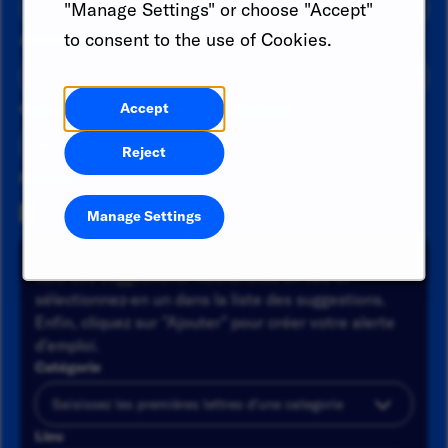
"Manage Settings" or choose "Accept"
to consent to the use of Cookies.
Adresse email
*
Accept
Code du pays
Numéro de téléphone
Reject
Resume
Manage Settings
Recherchez une catégorie et sélectionnez-la dans la
liste des suggestions. Recherchez un lieu et
sélectionnez-en un dans la liste des suggestions.
Enfin, cliquez sur "Ajouter" pour créer votre alerte
d'emploi.
Catégorie
Lieu