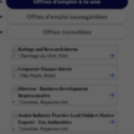
Offres d'emploi à la une
Offres d'emploi sauvegardées
Offres consultées
Ratings and Research Intern
Santiago du Chili, Chili
Corporate Finance Intern
São Paulo, Brésil
Director - Business Development
Representative
Londres, Royaume-Uni
Senior Industry Practice Lead (Subject Matter
Expert) - Tax Authorities
Londres, Royaume-Uni