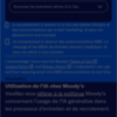
Ajouter
Je consentement à recevoir à la fois des alertes d'emploi et
des communications par e-mail marketing. Je peux me
désinscrire à tout moment.
Je consentement à recevoir des communications SMS. Le
message et les débits de données peuvent s'appliquer. Je
peux me retirer à tout moment.
I acknowledge I have read the Moody's
Terms of Use
,
Cookie Policy
, and
Privacy Policy
. I understand I can opt-
out from receiving email and SMS communications at any time.
Soumettre
Utilisation de l’IA chez Moody’s
Veuillez vous
référer à la politique
Moody’s
concernant l’usage de l’IA générative dans
les processus d’entretien et de recrutement.