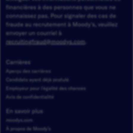
financières à des personnes que vous ne
connaissez pas. Pour signaler des cas de
fraude au recrutement à Moody’s, veuillez
envoyer un courriel à
recruitingfraud@moodys.com
.
Carrières
Aperçu des carrières
Candidats ayant déjà postulé
Employeur pour l'égalité des chances
Avis de confidentialité
En savoir plus
moodys.com
À propos de Moody’s