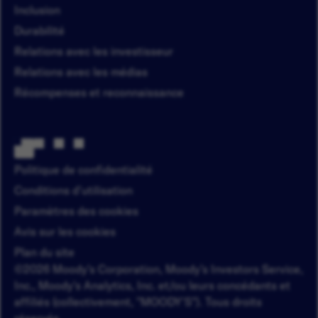
Inclusion
Durabilité
Relations avec les investisseur
Relations avec les médias
Récompenses et reconnaissance
Politique de confidentialité
Conditions d'utilisation
Paramètres des cookies
Avis sur les cookies
Plan du site
©2026 Moody’s Corporation, Moody’s Investors Service,
Inc., Moody's Analytics, Inc. et/ou leurs concédants et
affiliés (collectivement, "MOODY'S"). Tous droits
réservés.