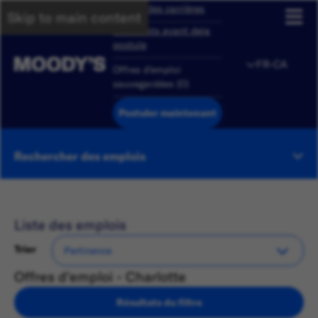
Aperçu des carrières
Skip to main content
Candidats ayant deja
postule
FR-CA
Offres d'emploi
sauvegardées
(
0
)
Postuler maintenant
Rechercher des emplois
Liste des emplois
Trier
Offres d'emploi - Charlotte
Résultats du filtre