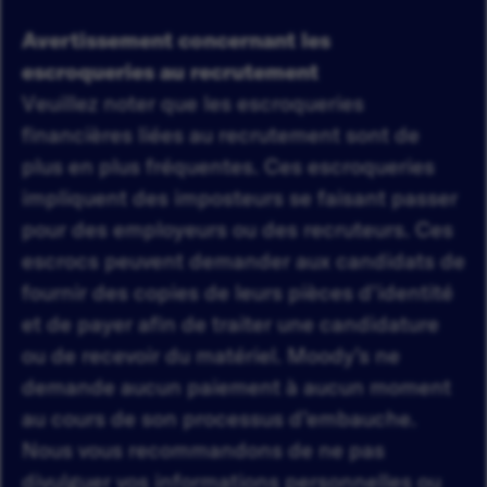
Avertissement concernant les
escroqueries au recrutement
Veuillez noter que les escroqueries
financières liées au recrutement sont de
plus en plus fréquentes. Ces escroqueries
impliquent des imposteurs se faisant passer
pour des employeurs ou des recruteurs. Ces
escrocs peuvent demander aux candidats de
fournir des copies de leurs pièces d'identité
et de payer afin de traiter une candidature
ou de recevoir du matériel. Moody’s ne
demande aucun paiement à aucun moment
au cours de son processus d’embauche.
Nous vous recommandons de ne pas
divulguer vos informations personnelles ou