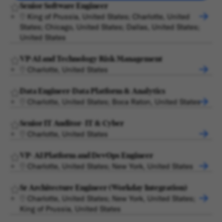
Senior Software Engineer
King of Prussia, United States; Charlotte, United
States; Chicago, United States; Dallas, United States;
United States
VP-AI and Technology Risk Management
Charlotte, United States
Data Engineer-Data Platform & Analytics
Charlotte, United States; Boca Raton, United States
Senior IT Auditor- IT & Cyber
Charlotte, United States
VP- AI Platform and DevOps Engineer
Charlotte, United States; New York, United States
Sr Architecture Engineer (Workday Integration)
Charlotte, United States; New York, United States;
King of Prussia, United States