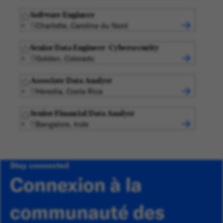
Software Engineer
Charlotte, Caroline du Nord
Senior Data Engineer- Cybersecurity
Golden, Colorado
Associate Data Analyst
Heredia, Costa Rica
Senior Financial Data Analyst
Bangalore, Inde
Stay connected
Connexion à la
communauté des