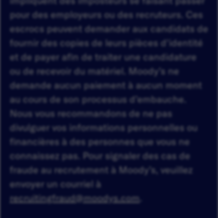
impliquent des imposteurs se faisant passer
pour des employeurs ou des recruteurs. Ces
escrocs peuvent demander aux candidats de
fournir des copies de leurs pièces d'identité
et de payer afin de traiter une candidature
ou de recevoir du matériel. Moody’s ne
demande aucun paiement à aucun moment
au cours de son processus d’embauche.
Nous vous recommandons de ne pas
divulguer vos informations personnelles ou
financières à des personnes que vous ne
connaissez pas. Pour signaler des cas de
fraude au recrutement à Moody’s, veuillez
envoyer un courriel à
recruitingfraud@moodys.com
.