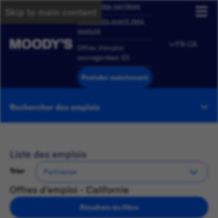
Aperçu des carrières
Skip to main content
Candidats ayant deja
postule
FR-CA
Offres d'emploi
sauvegardées
(
0
)
Postuler maintenant
Rechercher des emplois
Liste des emplois
Trier
Offres d'emploi - Californie
Résultats du filtre