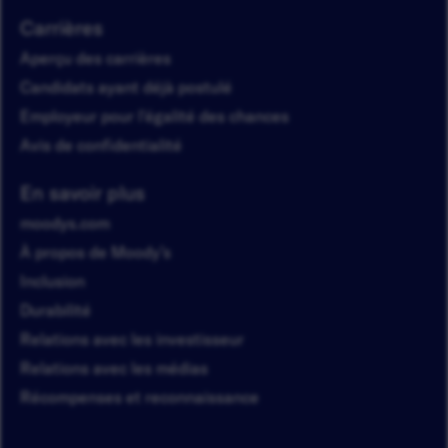
Carrières
Aperçu des carrières
Candidats ayant déjà postulé
Employeur pour l'égalité des chances
Avis de confidentialité
En savoir plus
moodys.com
À propos de Moody’s
Inclusion
Durabilité
Relations avec les investisseur
Relations avec les médias
Récompenses et reconnaissance