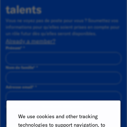
talents
Vous ne voyez pas de poste pour vous ? Soumettez vos
informations pour qu'elles soient prises en compte pour
un rôle futur dès qu'elles seront disponibles.
Already a member?
Prénom
*
Nom de famille
*
Adresse email
*
Code du pays
Numéro de téléphone
We use cookies and other tracking
technologies to support navigation, to
Resume