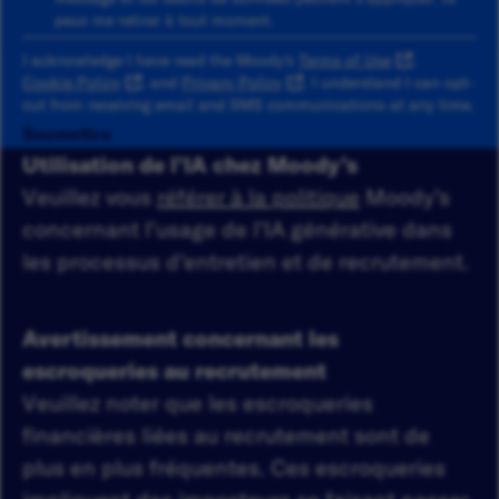
peux me retirer à tout moment.
I acknowledge I have read the Moody's
Terms of Use
,
Cookie Policy
, and
Privacy Policy
. I understand I can opt-
out from receiving email and SMS communications at any time.
Soumettre
Utilisation de l’IA chez Moody’s
Veuillez vous
référer à la politique
Moody’s
concernant l’usage de l’IA générative dans
les processus d’entretien et de recrutement.
Avertissement concernant les
escroqueries au recrutement
Veuillez noter que les escroqueries
financières liées au recrutement sont de
plus en plus fréquentes. Ces escroqueries