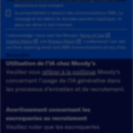
désinscrire à tout moment.
Je consentement à recevoir des communications SMS. Le
message et les débits de données peuvent s'appliquer. Je
peux me retirer à tout moment.
I acknowledge I have read the Moody's
Terms of Use
,
Cookie Policy
, and
Privacy Policy
. I understand I can opt-
out from receiving email and SMS communications at any time.
Soumettre
Utilisation de l’IA chez Moody’s
Veuillez vous
référer à la politique
Moody’s
concernant l’usage de l’IA générative dans
les processus d’entretien et de recrutement.
Avertissement concernant les
escroqueries au recrutement
Veuillez noter que les escroqueries