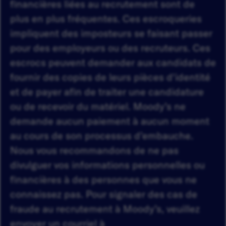
financières liées au recrutement sont de
plus en plus fréquentes. Ces escroqueries
impliquent des imposteurs se faisant passer
pour des employeurs ou des recruteurs. Ces
escrocs peuvent demander aux candidats de
fournir des copies de leurs pièces d'identité
et de payer afin de traiter une candidature
ou de recevoir du matériel. Moody’s ne
demande aucun paiement à aucun moment
au cours de son processus d’embauche.
Nous vous recommandons de ne pas
divulguer vos informations personnelles ou
financières à des personnes que vous ne
connaissez pas. Pour signaler des cas de
fraude au recrutement à Moody’s, veuillez
envoyer un courriel à