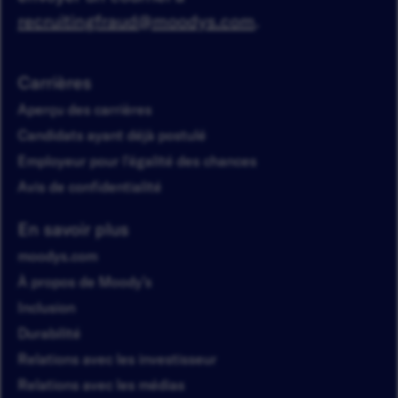
recruitingfraud@moodys.com
.
Carrières
Aperçu des carrières
Candidats ayant déjà postulé
Employeur pour l'égalité des chances
Avis de confidentialité
En savoir plus
moodys.com
À propos de Moody’s
Inclusion
Durabilité
Relations avec les investisseur
Relations avec les médias