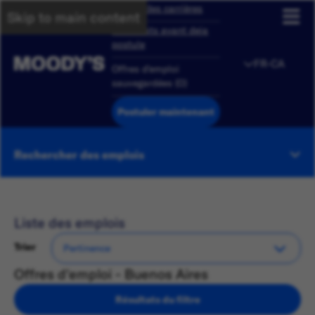
Aperçu des carrières
Skip to main content
Candidats ayant deja
postule
FR-CA
Offres d'emploi
sauvegardées
(
0
)
Postuler maintenant
Rechercher des emplois
Liste des emplois
Trier
Offres d'emploi - Buenos Aires
Résultats du filtre