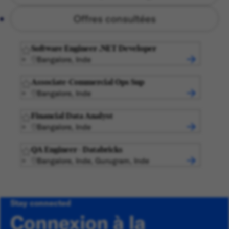
Offres consultées
Software Engineer .NET Developer
Bangalore, Inde
Associate-Commercial Ops Sup
Bangalore, Inde
Financial Data Analyst
Bangalore, Inde
QA Engineer - Databricks
Bangalore, Inde, Gurugram, Inde
Stay connected
Connexion à la