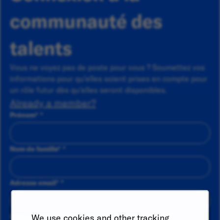
communauté des
talents
Vous ne voyez pas de poste pour vous ? Soumettez vos
informations pour qu'elles soient prises en compte pour
un rôle futur dès qu'elles seront disponibles.
Already a member?
Prénom
*
Nom de famille
*
Adresse email
*
We use cookies and other tracking
Code du pays
Numéro de téléphone