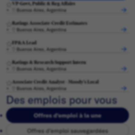
VP-Govt, Public & Reg Affairs
Buenos Aires, Argentina
Ratings Associate-Credit Estimates
Buenos Aires, Argentina
FP&A Lead
Buenos Aires, Argentina
Ratings & Research Support Intern
Buenos Aires, Argentina
Associate Credit Analyst - Moody's Local
Buenos Aires, Argentina
Des emplois pour vous
Offres d'emploi à la une
Offres d'emploi sauvegardées