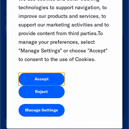
technologies to support navigation, to
improve our products and services, to
Resume
support our marketing activities and to
provide content from third parties.To
Recherchez une catégorie et sélectionnez-la dans la
manage your preferences, select
liste des suggestions. Recherchez un lieu et
"Manage Settings" or choose "Accept"
sélectionnez-en un dans la liste des suggestions.
to consent to the use of Cookies.
Enfin, cliquez sur "Ajouter" pour créer votre alerte
d'emploi.
Catégorie
Accept
Reject
Lieu
Manage Settings
Ajouter
Je consentement à recevoir à la fois des alertes d'emploi et
des communications par e-mail marketing. Je peux me