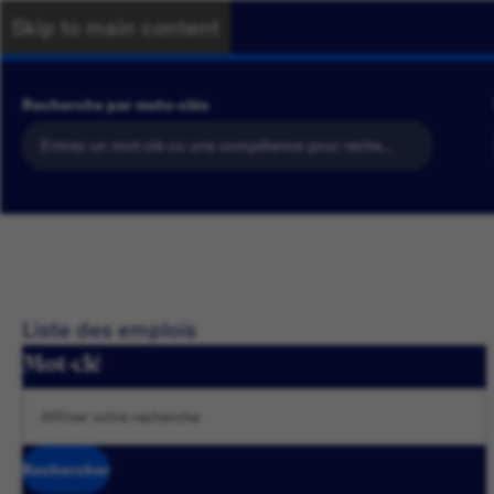
Skip to main content
Recherche par mots-clés
Liste des emplois
Mot-clé
Rechercher