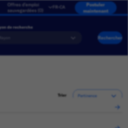
Offres d'emploi
Postuler
FR-CA
sauvegardées
(
0
)
maintenant
yon de recherche
Rechercher
Trier