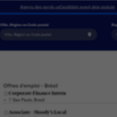
Aperçu des carrières
Candidats ayant deja postule
Ville, Région ou Code postal
Ra
Offres d'emploi - Brésil
Corporate Finance Intern
Sao Paulo, Brazil
Associate - Moody's Local