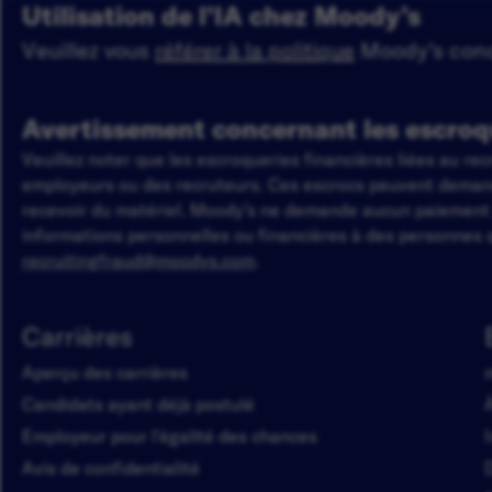
Utilisation de l’IA chez Moody’s
Veuillez vous
référer à la politique
Moody’s conce
Avertissement concernant les escroq
Veuillez noter que les escroqueries financières liées au r
employeurs ou des recruteurs. Ces escrocs peuvent demander
recevoir du matériel. Moody’s ne demande aucun paiemen
informations personnelles ou financières à des personnes q
recruitingfraud@moodys.com
.
Carrières
Aperçu des carrières
Candidats ayant déjà postulé
Employeur pour l'égalité des chances
Avis de confidentialité