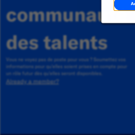
A
communauté
des talents
Vous ne voyez pas de poste pour vous ? Soumettez vos
informations pour qu'elles soient prises en compte pour
un rôle futur dès qu'elles seront disponibles.
Already a member?