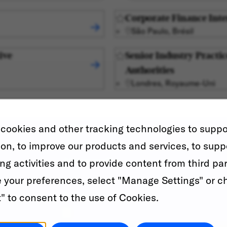
Corporate Finance Int
São Paulo, Brésil
ive
Senior Industry Practic
Authorities
Londres, Royaume-Uni
Prénom
*
cookies and other tracking technologies to suppo
ion, to improve our products and services, to supp
Adresse email
*
ng activities and to provide content from third par
your preferences, select "Manage Settings" or c
Resume
" to consent to the use of Cookies.