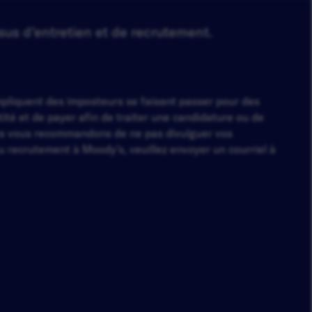
sus d’entretien et de recrutement.
impliquent des imposteurs se faisant passer pour des
té et de payer afin de traiter une candidature ou de
s vous recommandons de ne pas divulguer vos
 recrutement à Moody’s, veuillez envoyer un courriel à