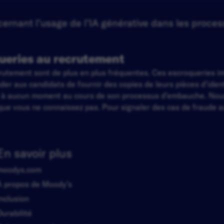
rnant l’usage de l’IA générative dans les proces
ueries au recrutement
ecrutement sont de plus en plus fréquentes. Ces escroqueries 
 aux candidats de fournir des copies de leurs pièces d'identi
t à aucun moment au cours de son processus d’embauche. Nou
ue vous ne connaissez pas. Pour signaler des cas de fraude au
En savoir plus
moodys.com
À propos de Moody’s
Inclusion
Durabilité