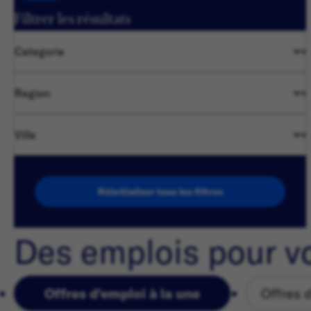
Filtrer les résultats
Categorie
Region
Ville
Réinitialiser tous les filtres
Des emplois pour v
Offres d'emploi à la une
Offres 