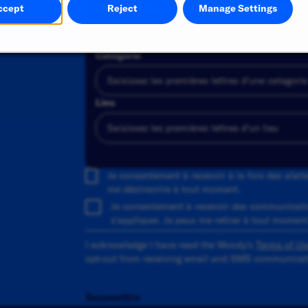
Recherchez une catégorie et sélectionnez-l
ccept
Reject
Manage Settings
sélectionnez-en un dans la liste des sugges
alerte d'emploi.
Catégorie
Lieu
Ajouter
Je consentement à recevoir à la fois des aler
me désinscrire à tout moment.
Je consentement à recevoir des communicati
s'appliquer. Je peux me retirer à tout moment
I acknowledge I have read the Moody's
Terms of Us
opt-out from receiving email and SMS communicati
Soumettre