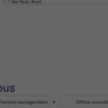
Sao Paulo, Brazil
ous
d'emploi sauvegardées
Offres consul