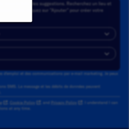
a dans la liste des suggestions. Recherchez un lieu et
tions. Enfin, cliquez sur "Ajouter" pour créer votre
tes d'emploi et des communications par e-mail marketing. Je peux
ons SMS. Le message et les débits de données peuvent
.
e
,
Cookie Policy
, and
Privacy Policy
. I understand I can
ons at any time.