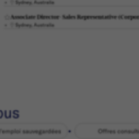
Sydney, Australia
Associate Director- Sales Representative (Corpo
Sydney, Australia
ous
d'emploi sauvegardées
Offres consul