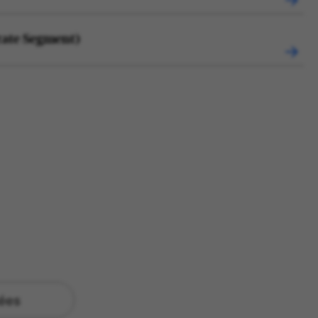
rate Segment)
tées