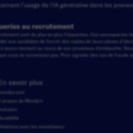
rnant l’usage de l’IA générative dans les proces
ueries au recrutement
ecrutement sont de plus en plus fréquentes. Ces escroqueries 
 aux candidats de fournir des copies de leurs pièces d'identi
t à aucun moment au cours de son processus d’embauche. Nou
ue vous ne connaissez pas. Pour signaler des cas de fraude au
En savoir plus
moodys.com
À propos de Moody’s
Inclusion
Durabilité
Relations avec les investisseur