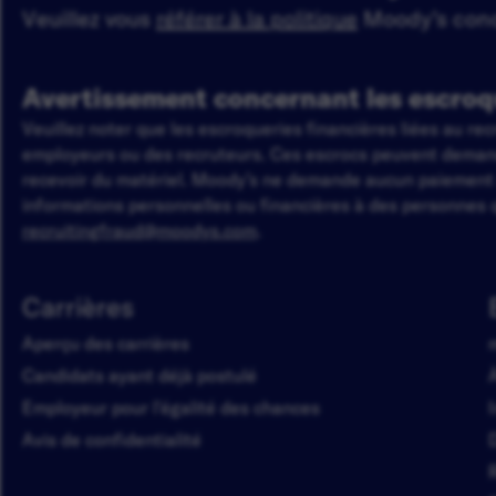
Veuillez vous
référer à la politique
Moody’s conce
Avertissement concernant les escroq
Veuillez noter que les escroqueries financières liées au r
employeurs ou des recruteurs. Ces escrocs peuvent demander
recevoir du matériel. Moody’s ne demande aucun paiemen
informations personnelles ou financières à des personnes q
recruitingfraud@moodys.com
.
Carrières
Aperçu des carrières
Candidats ayant déjà postulé
Employeur pour l'égalité des chances
Avis de confidentialité