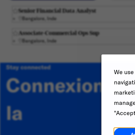
Senior Financial Data Analyst
Bangalore, Inde
Associate-Commercial Ops Sup
Bangalore, Inde
Stay connected
We use 
Connexion à
navigat
marketi
manage 
la
"Accept
A