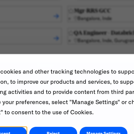
Mgr-RRS GCC
Bangalore, Inde
QA Engineer - Databric
Bangalore, Inde, Gurugra
Prénom
*
cookies and other tracking technologies to suppo
ion, to improve our products and services, to supp
Adresse email
*
ng activities and to provide content from third par
your preferences, select "Manage Settings" or c
Resume
" to consent to the use of Cookies.
Recherchez une catégorie et sélectionnez-l
ccept
Reject
Manage Settings