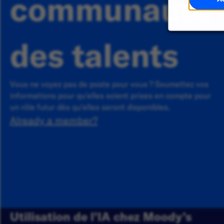
communauté
des talents
Vous ne voyez pas de poste pour vous ? Soumettez vos
informations pour qu'elles soient prises en compte pour
un rôle futur dès qu'elles seront disponibles.
Already a member?
Utilisation de l’IA chez Moody’s