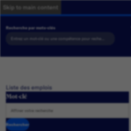
Skip to main content
Recherche par mots-clés
Liste des emplois
Mot-clé
Rechercher