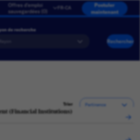
Offres d'emploi
Postuler
FR-CA
sauvegardées
(
0
)
maintenant
yon de recherche
Rechercher
Trier
nt (Financial Institutions)