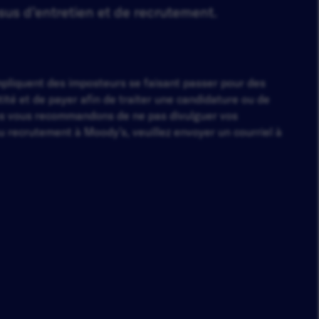
sus d’entretien et de recrutement.
impliquent des imposteurs se faisant passer pour des
té et de payer afin de traiter une candidature ou de
s vous recommandons de ne pas divulguer vos
 recrutement à Moody’s, veuillez envoyer un courriel à