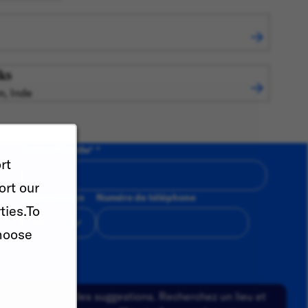
ks
m, Inde
Nom de famille
*
rt
ort our
Code du pays
Numéro de téléphone
ties.To
hoose
a dans la liste des suggestions. Recherchez un lieu et