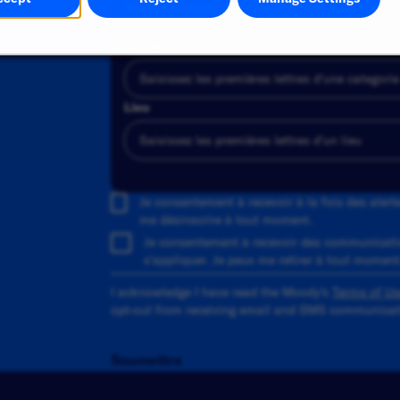
sélectionnez-en un dans la liste des sugges
alerte d'emploi.
Catégorie
Lieu
Ajouter
Je consentement à recevoir à la fois des aler
me désinscrire à tout moment.
Je consentement à recevoir des communicati
s'appliquer. Je peux me retirer à tout moment
I acknowledge I have read the Moody's
Terms of Us
opt-out from receiving email and SMS communicati
Soumettre