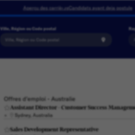
Aperçu des carrières
Candidats ayant deja postule
Ville, Région ou Code postal
Ra
Offres d'emploi - Australie
Assistant Director - Customer Success Manageme
Sydney, Australia
Sales Development Representative