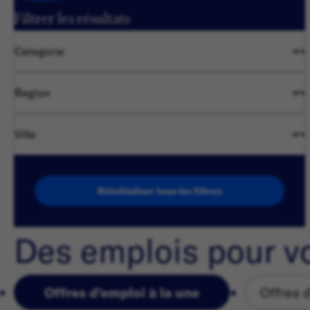
Filtrer les résultats
Categorie
Region
Ville
Réinitialiser tous les filtres
Des emplois pour v
Offres d'emploi à la une
Offres 