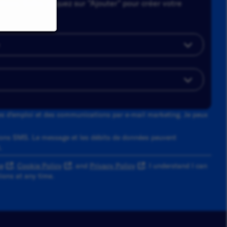
tions. Enfin, cliquez sur "Ajouter" pour créer votre
tes d'emploi et des communications par e-mail marketing. Je peux
ons SMS. Le message et les débits de données peuvent
.
e
,
Cookie Policy
, and
Privacy Policy
. I understand I can
ons at any time.